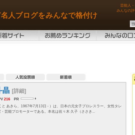
芸能人・
みんなの評
有名人ブログをみんなで格付け
斗晶
[詳細]
PV
216
PR
くと あきら、1967年7月13日 - ）は、日本の元女子プロレスラー、女性タレ
・芸能プロモーターである。本名は佐々木 久子（ささき...