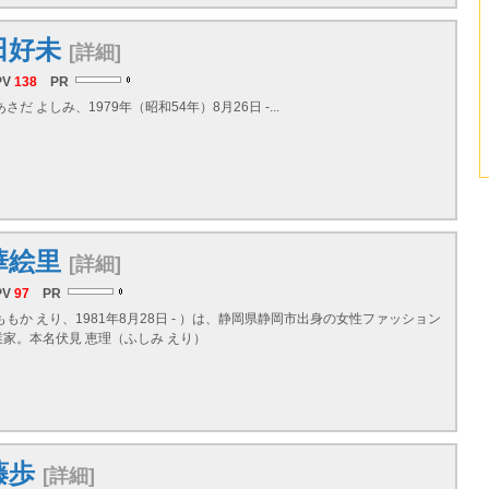
田好未
[詳細]
PV
138
PR
さだ よしみ、1979年（昭和54年）8月26日 -...
華絵里
[詳細]
PV
97
PR
ももか えり、1981年8月28日 - ）は、静岡県静岡市出身の女性ファッション
家。本名伏見 恵理（ふしみ えり）
藤歩
[詳細]