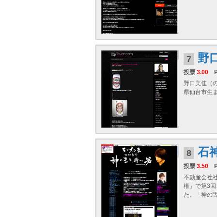
野
7
投票
3.00
野口美佳（の
県仙台市生
石
8
投票
3.50
不動産会社社
権」で第3
た。「神の舌