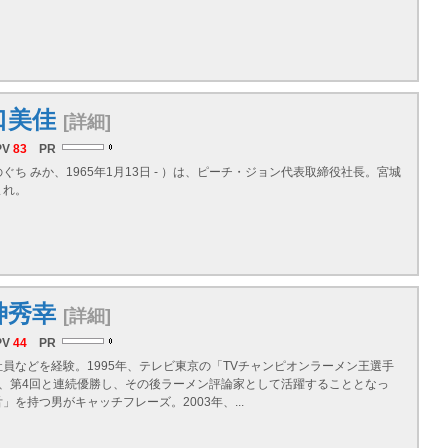
口美佳
[詳細]
PV
83
PR
ぐち みか、1965年1月13日 - ）は、ピーチ・ジョン代表取締役社長。宮城
まれ。
神秀幸
[詳細]
PV
44
PR
員などを経験。1995年、テレビ東京の「TVチャンピオンラーメン王選手
回、第4回と連続優勝し、その後ラーメン評論家として活躍することとなっ
」を持つ男がキャッチフレーズ。2003年、...