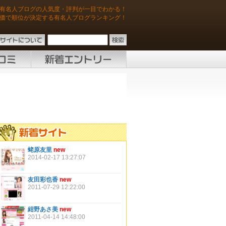
有名人ブログの人気度・評判が一目でわかる！
価で順位が決定する有名人ブログランキング！
蛯原友里
new
2014-02-17 13:27:07
友田彩也香
new
2011-07-29 12:22:00
紺野あさ美
new
2011-04-14 14:48:00