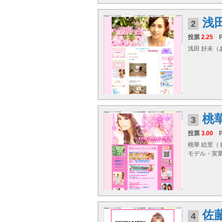
浅
2
投票
2.25
浅田 好未（あ
桃
3
投票
3.00
桃華 絵里（
モデル・実業
佐
4