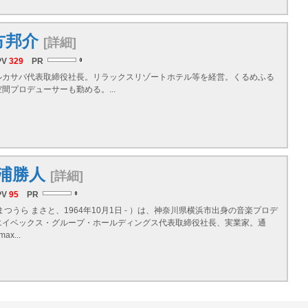
方邦介
[詳細]
PV
329
PR
ルカサバ代表取締役社長。リラックスリゾートホテル等を経営。くるめふる
間プロデューサーも勤める。...
浦勝人
[詳細]
PV
95
PR
まつうら まさと、1964年10月1日 - ）は、神奈川県横浜市出身の音楽プロデ
エイベックス・グループ・ホールディングス代表取締役社長、実業家。通
ax...