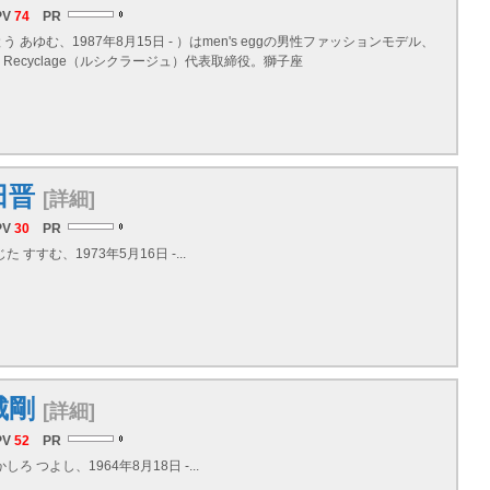
PV
74
PR
 あゆむ、1987年8月15日 - ）はmen's eggの男性ファッションモデル、
Recyclage（ルシクラージュ）代表取締役。獅子座
田晋
[詳細]
PV
30
PR
 すすむ、1973年5月16日 -...
城剛
[詳細]
PV
52
PR
しろ つよし、1964年8月18日 -...