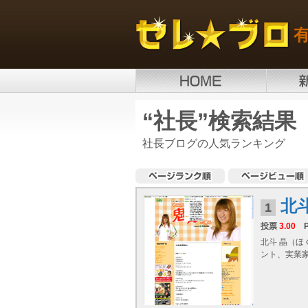
“社長”検索結果
社長ブログの人気ランキング
北
1
投票
3.00
北斗 晶（ほ
ント、実業家