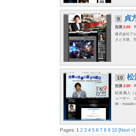
貞
9
投票
2.00
株式会社ア
さと大使、空
松
10
投票
2.00
松浦 勝人（
ューサー、
称：masato m
Pages:
1
2
3
4
5
6
7
8
9
10
[Next >]