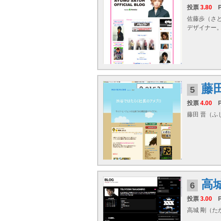
投票
3.80
佐藤歩（さとう
デザイナー。
藤
5
投票
4.00
藤田 晋（ふじた
高
6
投票
3.00
高城 剛（たか