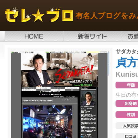
有名人ブログをみ
サダカタ
貞方
Kunis
生日の有