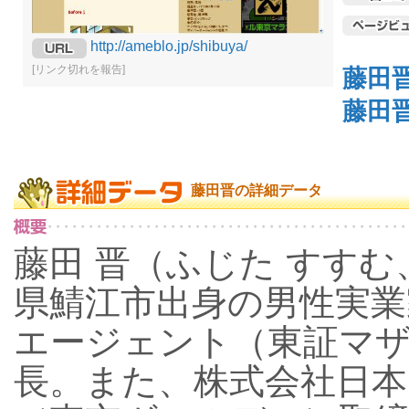
http://ameblo.jp/shibuya/
[リンク切れを報告]
藤田
藤田
藤田晋の詳細データ
藤田 晋（ふじた すすむ、1
県鯖江市出身の男性実業
エージェント（東証マザ
長。また、株式会社日