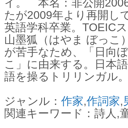
イ。 本名：非公開20
たが2009年より再開
英語学科卒業。TOEIC
山墨狐（はやま ぼっこ
が苦手なため、「日向
こ」に由来する。日本
語を操るトリリンガル
ジャンル：
作家
,
作詞家
,
関連キーワード：詩人,