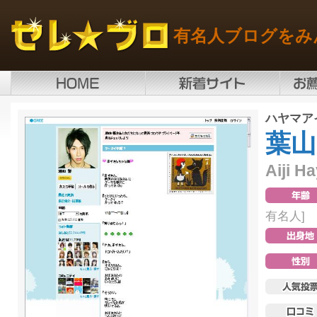
有名人ブログをみ
ハヤマア
葉山
Aiji H
有名人]