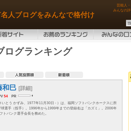
芸能人・
みんなの評
有名人ブログをみんなで格付け
ブログランキング
藤和巳
[詳細]
PV
54
PR
さいとう かずみ、1977年11月30日 - ）は、福岡ソフトバンクホークスに所
球選手（投手）。1996年から1999年までの登録名は「カズミ」。2006年
ソフトバンク選手会長を務めた。