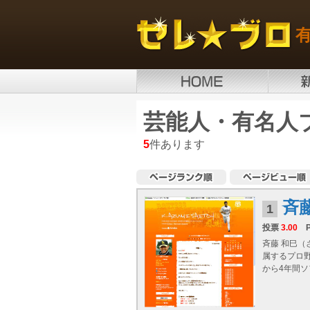
芸能人・有名人
5
件あります
斉
1
投票
3.00
斉藤 和巳（
属するプロ野
から4年間