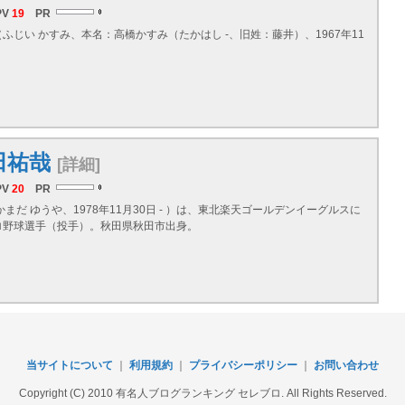
PV
19
PR
ふじい かすみ、本名：高橋かすみ（たかはし -、旧姓：藤井）、1967年11
田祐哉
[詳細]
PV
20
PR
かまだ ゆうや、1978年11月30日 - ）は、東北楽天ゴールデンイーグルスに
ロ野球選手（投手）。秋田県秋田市出身。
当サイトについて
｜
利用規約
｜
プライバシーポリシー
｜
お問い合わせ
Copyright (C) 2010 有名人ブログランキング セレブロ. All Rights Reserved.