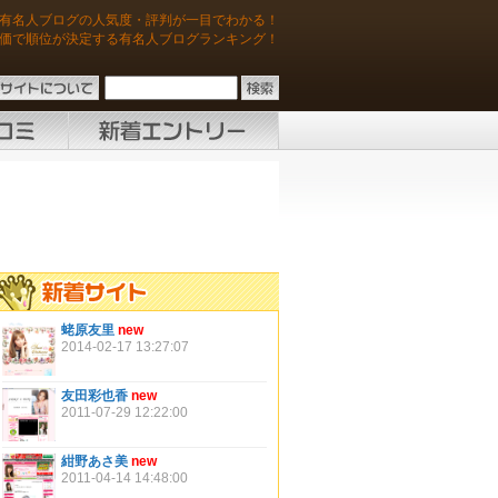
有名人ブログの人気度・評判が一目でわかる！
価で順位が決定する有名人ブログランキング！
蛯原友里
new
2014-02-17 13:27:07
友田彩也香
new
2011-07-29 12:22:00
紺野あさ美
new
2011-04-14 14:48:00