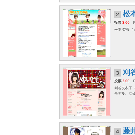
松
2
投票
3.00
松本 梨香（まつ
刈
3
投票
3.00
刈谷友衣子（
モデル、女
藤
4