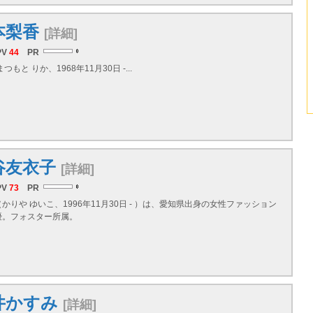
本梨香
[詳細]
PV
44
PR
もと りか、1968年11月30日 -...
谷友衣子
[詳細]
PV
73
PR
かりや ゆいこ、1996年11月30日 - ）は、愛知県出身の女性ファッション
優。フォスター所属。
井かすみ
[詳細]