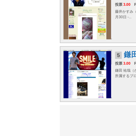
投票
3.00
藤井かすみ（
月30日 -...
鎌
5
投票
3.00
鎌田 祐哉（
所属するプ