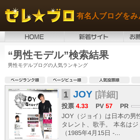
有名人ブログをみ
“男性モデル”検索結果
男性モデルブログの人気ランキング
JOY
1
[詳細]
投票
4.33
PV
57
PR
JOY（ジョイ）は日本の男
タレント、歌手。 本名は
（1985年4月15日 -...