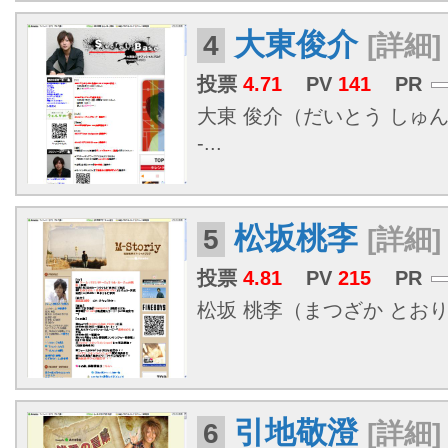
大東俊介
4
[詳細]
投票
4.71
PV
141
PR
大東 俊介（だいとう しゅんす
-...
松坂桃李
5
[詳細]
投票
4.81
PV
215
PR
松坂 桃李（まつざか とおり、19
引地敬澄
6
[詳細]