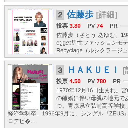
佐藤歩
2
[詳細]
投票
3.80
PV
74
PR
佐藤歩（さとう あゆむ、1987
eggの男性ファッションモ
Recyclage（ルシクラ
ＨＡＫＵＥＩ
3
[
投票
4.50
PV
780
PR
1970年12月16日生まれ
の離婚に伴い母親の地元で
つ。青森県立弘前高等学校
経済学科卒。1996年9月に、シングル『ZEU
ロデビ�...