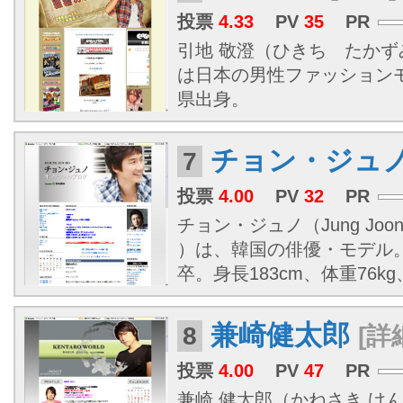
投票
4.33
PV
35
PR
引地 敬澄（ひきち たかずみ、
は日本の男性ファッション
県出身。
チョン・ジュ
7
投票
4.00
PV
32
PR
チョン・ジュノ（Jung Joon-
）は、韓国の俳優・モデル
卒。身長183cm、体重76
兼崎健太郎
8
[詳
投票
4.00
PV
47
PR
兼崎 健太郎（かねさき けんた