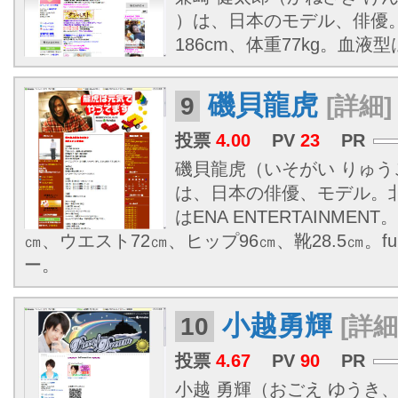
）は、日本のモデル、俳優
186cm、体重77kg。血液
磯貝龍虎
9
[詳細]
投票
4.00
PV
23
PR
磯貝龍虎（いそがい りゅうこ、
は、日本の俳優、モデル。
はENA ENTERTAINMEN
㎝、ウエスト72㎝、ヒップ96㎝、靴28.5㎝。funk
ー。
小越勇輝
10
[詳細
投票
4.67
PV
90
PR
小越 勇輝（おごえ ゆうき、1