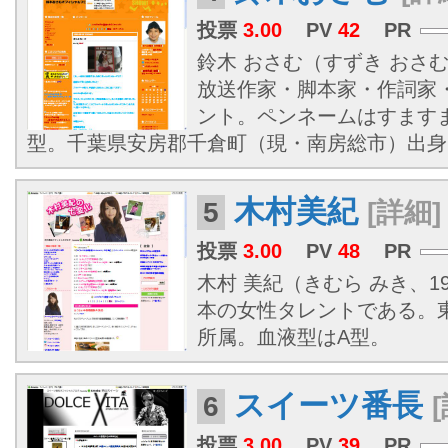
投票
3.00
PV
42
PR
鈴木 おさむ（すずき おさむ、1
放送作家・脚本家・作詞家
ント。ペンネームはすます
型。千葉県安房郡千倉町（現・南房総市）出身
木村美紀
5
[詳細]
投票
3.00
PV
48
PR
木村 美紀（きむら みき、198
本の女性タレントである。
所属。血液型はA型。
スイーツ番長
6
投票
3.00
PV
39
PR