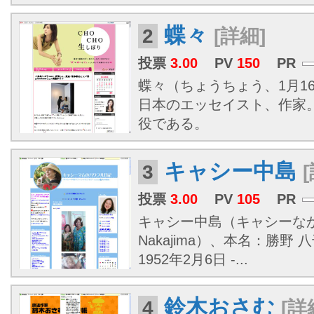
蝶々
2
[詳細]
投票
3.00
PV
150
PR
蝶々（ちょうちょう、1月16日
日本のエッセイスト、作家
役である。
キャシー中島
3
投票
3.00
PV
105
PR
キャシー中島（キャシーなかじ
Nakajima）、本名：勝野
1952年2月6日 -...
鈴木おさむ
4
[詳