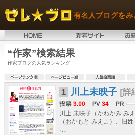
有名人ブログをみ
“作家”検索結果
作家ブログの人気ランキング
川上未映子
1
[詳
投票
3.00
PV
34
PR
川上 未映子（かわかみ み
（おかもと みえこ）、旧姓：
-...