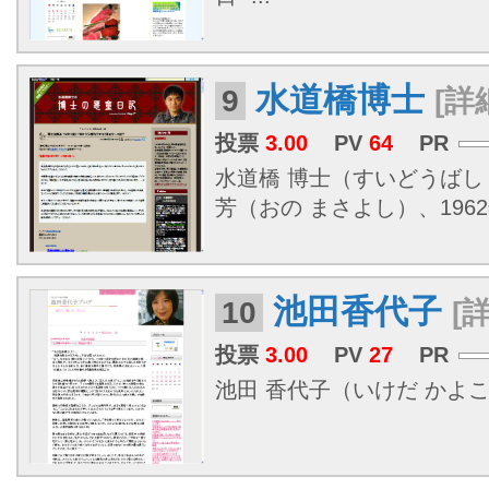
水道橋博士
9
[詳
投票
3.00
PV
64
PR
水道橋 博士（すいどうばし
芳（おの まさよし）、1962年8
池田香代子
10
[
投票
3.00
PV
27
PR
池田 香代子（いけだ かよこ、1