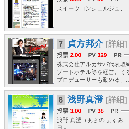
スイーツコンシェルジュ、
貞方邦介
7
[詳細]
投票
2.00
PV
329
PR
株式会社アルカサバ代表取
ゾートホテル等を経営。く
プロデューサーも勤める。..
浅野真澄
8
[詳細]
投票
3.00
PV
38
PR
浅野 真澄（あさの ますみ、
日 -...