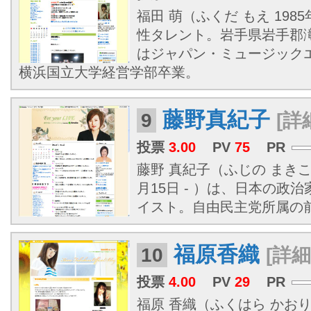
福田 萌（ふくだ もえ 1985
性タレント。岩手県岩手郡
はジャパン・ミュージック
横浜国立大学経営学部卒業。
藤野真紀子
9
[詳
投票
3.00
PV
75
PR
藤野 真紀子（ふじの まきこ
月15日 - ）は、日本の政
イスト。自由民主党所属の
福原香織
10
[詳細
投票
4.00
PV
29
PR
福原 香織（ふくはら かおり、19