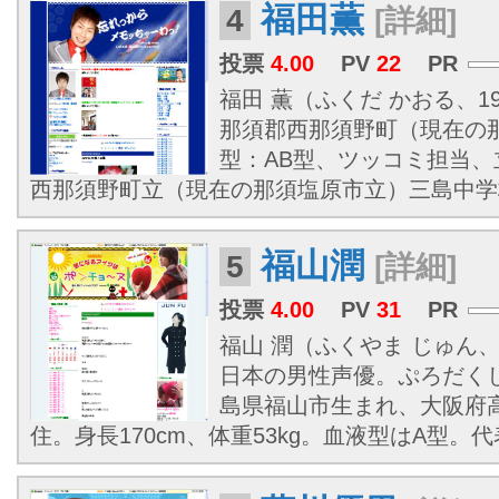
福田薫
4
[詳細]
投票
4.00
PV
22
PR
福田 薫（ふくだ かおる、197
那須郡西那須野町（現在の
型：AB型、ツッコミ担当
西那須野町立（現在の那須塩原市立）三島中学校 
福山潤
5
[詳細]
投票
4.00
PV
31
PR
福山 潤（ふくやま じゅん、19
日本の男性声優。ぷろだく
島県福山市生まれ、大阪府
住。身長170cm、体重53kg。血液型はA型。代