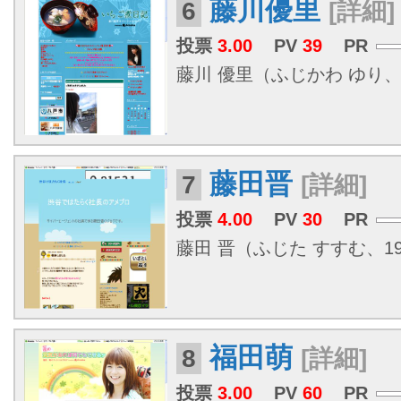
藤川優里
6
[詳細]
投票
3.00
PV
39
PR
藤川 優里（ふじかわ ゆり、198
藤田晋
7
[詳細]
投票
4.00
PV
30
PR
藤田 晋（ふじた すすむ、1973
福田萌
8
[詳細]
投票
3.00
PV
60
PR