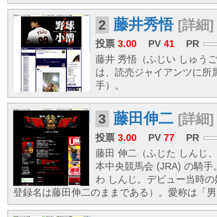
藤井秀悟
2
[詳細]
投票
3.00
PV
41
PR
藤井 秀悟（ふじい しゅうご、1
は、読売ジャイアンツに所
手）。
藤田伸二
3
[詳細]
投票
3.00
PV
77
PR
藤田 伸二（ふじた しんじ、19
本中央競馬会 (JRA) の
わ しんじ。デビュー当時
登録名は藤田伸二のままである）。愛称は「男