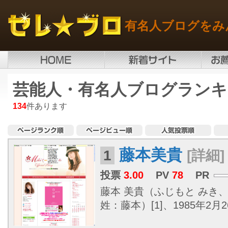
有名人ブログをみ
芸能人・有名人ブログランキ
134
件あります
藤本美貴
1
[詳細]
投票
3.00
PV
78
PR
藤本 美貴（ふじもと みき
姓：藤本）[1]、1985年2月26日