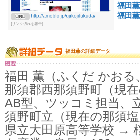
福田
福田薫
http://ameblo.jp/ujikojifukuda/
[リンク切れを報告]
福田薫の詳細データ
福田 薫（ふくだ かおる、1
那須郡西那須野町（現在
AB型、ツッコミ担当、
須野町立（現在の那須塩
県立大田原高等学校 →