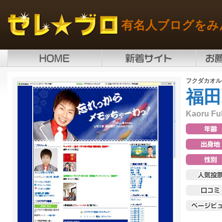
有名人ブログをみ
フクダカオル
福田
Kaoru Fu