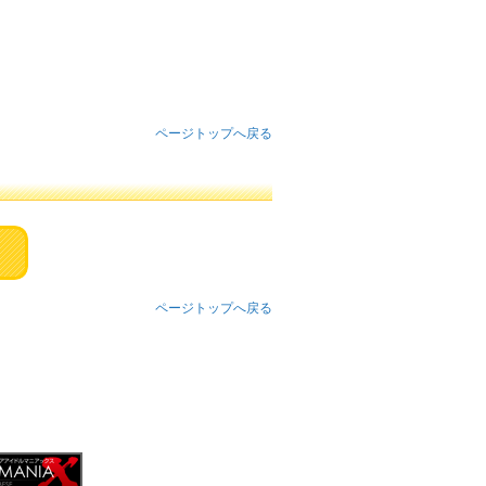
ページトップへ戻る
ページトップへ戻る