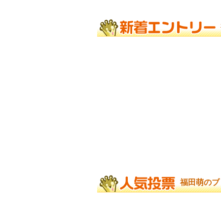
福田萌のブ