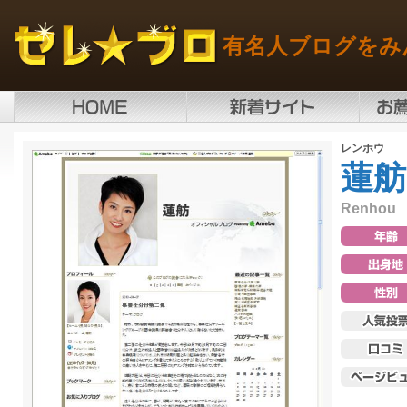
有名人ブログをみ
レンホウ
蓮舫
Renhou