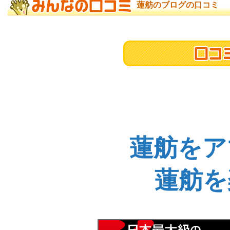
蓮舫のブログの口コミ
蓮舫をア
蓮舫を