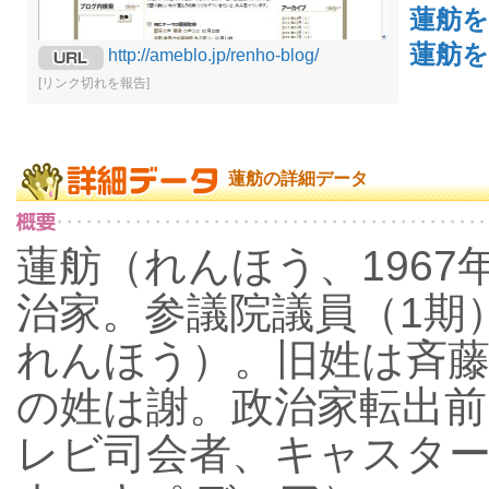
蓮舫
蓮舫を
http://ameblo.jp/renho-blog/
[リンク切れを報告]
蓮舫の詳細データ
蓮舫（れんほう、1967年
治家。参議院議員（1期
れんほう）。旧姓は斉
の姓は謝。政治家転出
レビ司会者、キャスタ