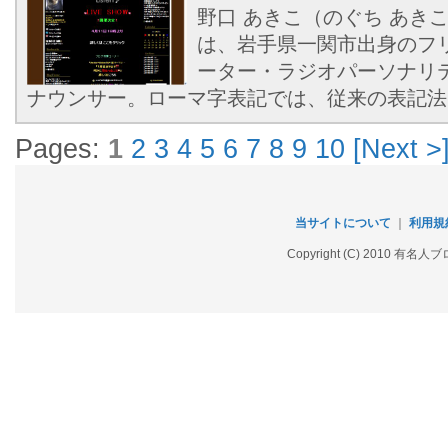
野口 あきこ（のぐち あきこ、1
は、岩手県一関市出身のフ
ーター・ラジオパーソナリ
ナウンサー。ローマ字表記では、従来の表記法にとら
Pages:
1
2
3
4
5
6
7
8
9
10
[Next >
当サイトについて
｜
利用規
Copyright (C) 2010 有名人