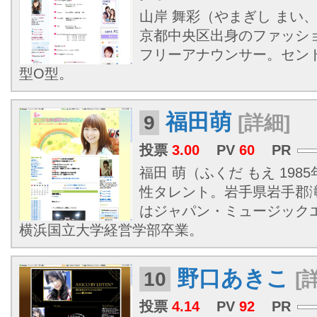
山岸 舞彩（やまぎし まい、1
京都中央区出身のファッシ
フリーアナウンサー。セン
型O型。
福田萌
9
[詳細]
投票
3.00
PV
60
PR
福田 萌（ふくだ もえ 1985
性タレント。岩手県岩手郡
はジャパン・ミュージック
横浜国立大学経営学部卒業。
野口あきこ
10
[
投票
4.14
PV
92
PR