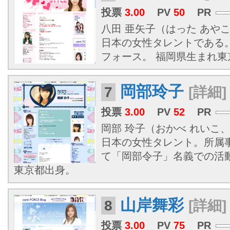
投票
3.00
PV
50
PR
八田 亜矢子（はった あやこ、1
日本の女性タレントである
フォース。 福岡県生まれ
岡部玲子
7
[詳細]
投票
3.00
PV
52
PR
岡部 玲子（おかべ れいこ、19
日本の女性タレント。所属
て「岡部令子」名義での活
東京都出身。
山岸舞彩
8
[詳細]
投票
3.00
PV
75
PR