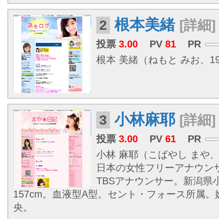
根本美緒
2
[詳細]
投票
3.00
PV
81
PR
根本 美緒（ねもと みお、1979
小林麻耶
3
[詳細]
投票
3.00
PV
61
PR
小林 麻耶（こばやし まや、19
日本の女性フリーアナウン
TBSアナウンサー。新潟県
157cm。血液型A型。セント・フォース所属
央。