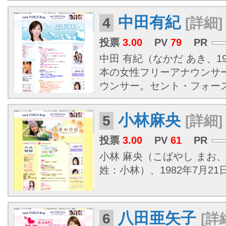
中田有紀
4
[詳細]
投票
3.00
PV
79
PR
中田 有紀（なかだ あき、19
本の女性フリーアナウンサー
ウンサー。セント・フォー
小林麻央
5
[詳細]
投票
3.00
PV
61
PR
小林 麻央（こばやし まお
姓：小林）、1982年7月21日 -
八田亜矢子
6
[詳