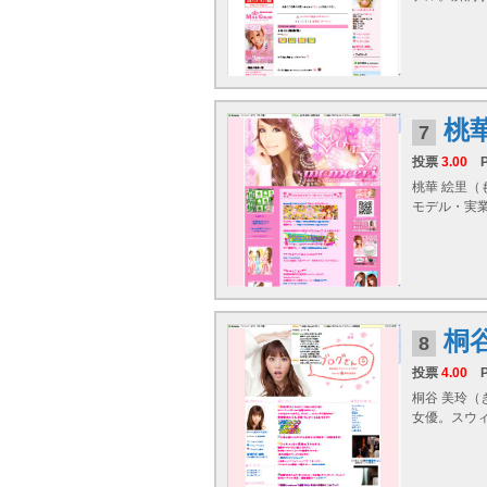
桃
7
投票
3.00
桃華 絵里（
モデル・実業
桐
8
投票
4.00
桐谷 美玲（
女優。スウ