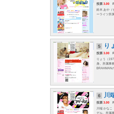
投票
3.00
鈴木 あや（
ーライツ所属
り
5
投票
3.00
りょう（19
身。所属事務
BRAHMANの
川
6
投票
3.00
川端 かなこ
デル。所属事務