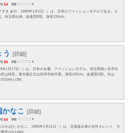
PV
54
PR
すずき あや、1990年1月2日 - ）は、日本のファッションモデルである。エ
。埼玉県出身。血液型B型。身長156cm。
ょう
[詳細]
PV
80
PR
73年1月17日 - ）は、日本の女優、ファッションモデル。埼玉県鳩ヶ谷市出
所は研音。東京都立大山高等学校卒業。身長165cm。血液型O型。夫は
TOSHI-LOW。
端かなこ
[詳細]
PV
64
PR
（かわばた かなこ、1990年1月21日 - ）は、北海道出身の女性タレント、モ
所はA-Light。