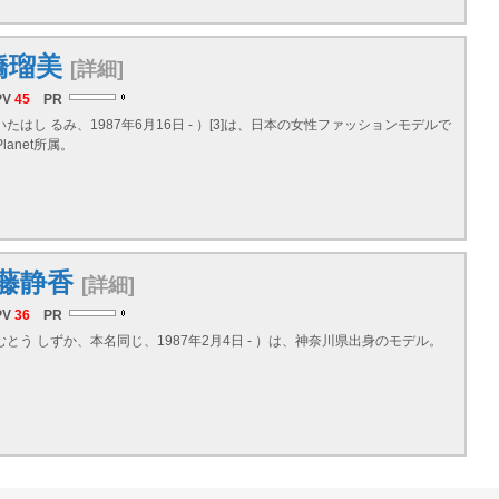
橋瑠美
[詳細]
PV
45
PR
いたはし るみ、1987年6月16日 - ）[3]は、日本の女性ファッションモデルで
Planet所属。
藤静香
[詳細]
PV
36
PR
むとう しずか、本名同じ、1987年2月4日 - ）は、神奈川県出身のモデル。