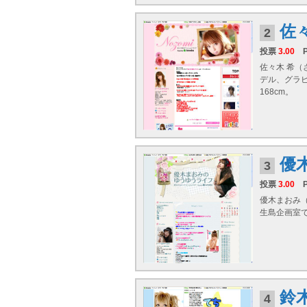
佐
2
投票
3.00
佐々木 希（
デル、グラ
168cm。
優
3
投票
3.00
優木まおみ（
生島企画室
鈴
4