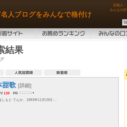
芸能人・
みんなの評
有名人ブログをみんなで格付け
索結果
グ
本甜歌
[詳細]
PV
130
PR
しもと てんか、1993年11月19日 -...