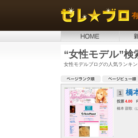
“女性モデル”検
女性モデルブログの人気ランキン
橋
1
投票
4.00
橋本 甜歌（は