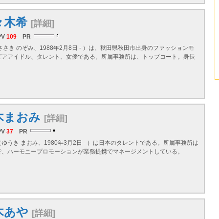
々木希
[詳細]
PV
109
PR
ささき のぞみ、1988年2月8日 - ）は、秋田県秋田市出身のファッションモ
ビアアイドル、タレント、女優である。所属事務所は、トップコート。身長
木まおみ
[詳細]
PV
37
PR
ゆうき まおみ、1980年3月2日 - ）は日本のタレントである。所属事務所は
で、ハーモニープロモーションが業務提携でマネージメントしている。
木あや
[詳細]