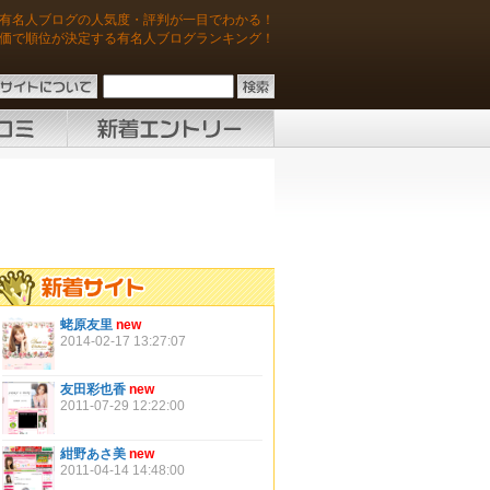
有名人ブログの人気度・評判が一目でわかる！
価で順位が決定する有名人ブログランキング！
蛯原友里
new
2014-02-17 13:27:07
友田彩也香
new
2011-07-29 12:22:00
紺野あさ美
new
2011-04-14 14:48:00