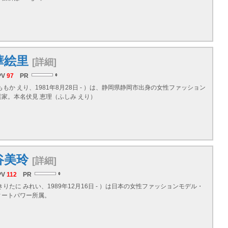
華絵里
[詳細]
PV
97
PR
ももか えり、1981年8月28日 - ）は、静岡県静岡市出身の女性ファッション
家。本名伏見 恵理（ふしみ えり）
谷美玲
[詳細]
PV
112
PR
きりたに みれい、1989年12月16日 - ）は日本の女性ファッションモデル・
ィートパワー所属。