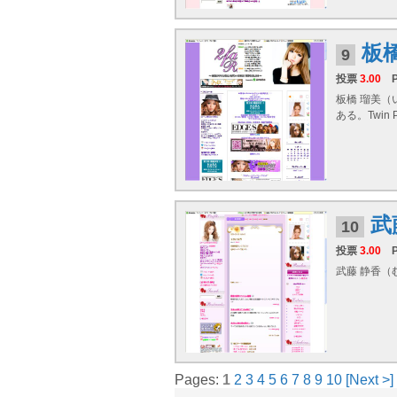
板
9
投票
3.00
板橋 瑠美（
ある。Twin 
武
10
投票
3.00
武藤 静香（
Pages:
1
2
3
4
5
6
7
8
9
10
[Next >]