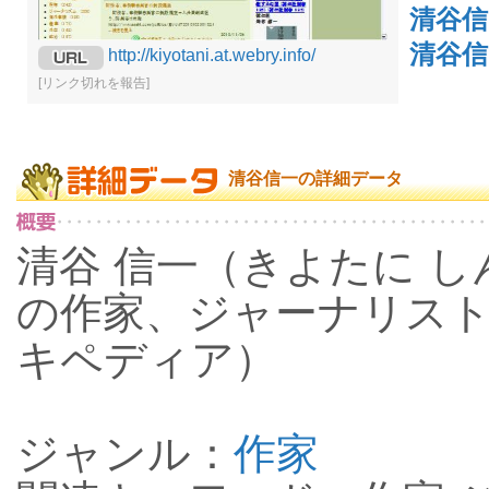
清谷
清谷信
http://kiyotani.at.webry.info/
[リンク切れを報告]
清谷信一の詳細データ
清谷 信一（きよたに しん
の作家、ジャーナリス
キペディア）
ジャンル：
作家