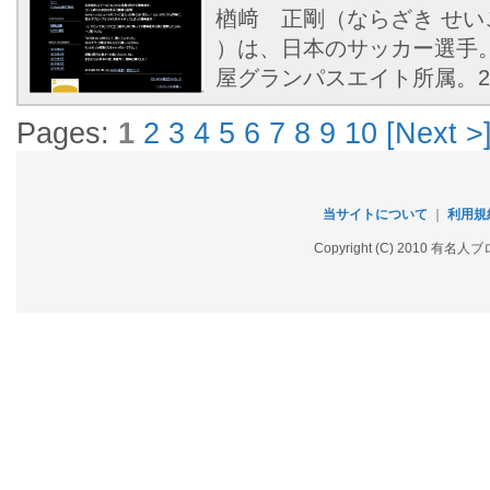
楢﨑 正剛（ならざき せいごう
）は、日本のサッカー選手
屋グランパスエイト所属。
Pages:
1
2
3
4
5
6
7
8
9
10
[Next >
当サイトについて
｜
利用規
Copyright (C) 2010 有名人