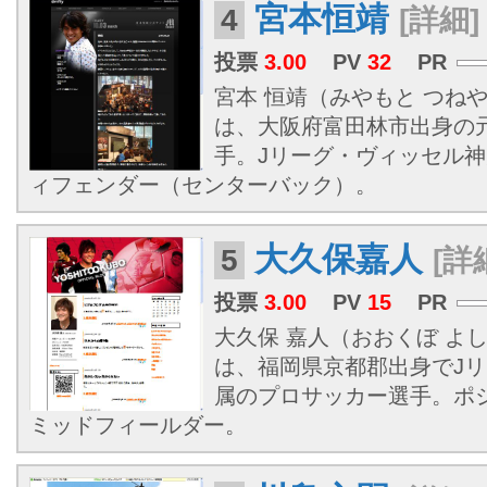
宮本恒靖
4
[詳細]
投票
3.00
PV
32
PR
宮本 恒靖（みやもと つねやす
は、大阪府富田林市出身の
手。Jリーグ・ヴィッセル
ィフェンダー（センターバック）。
大久保嘉人
5
[詳
投票
3.00
PV
15
PR
大久保 嘉人（おおくぼ よしと
は、福岡県京都郡出身でJ
属のプロサッカー選手。ポ
ミッドフィールダー。