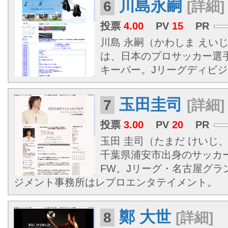
川島永嗣
6
[詳細]
投票
4.00
PV
15
PR
川島 永嗣（かわしま えいじ、1
は、日本のプロサッカー選
キーパー。Jリーグディビジョ
玉田圭司
7
[詳細]
投票
3.00
PV
20
PR
玉田 圭司（たまだ けいじ、19
千葉県浦安市出身のサッカ
FW。Jリーグ・名古屋グラ
ジメント事務所はレプロエンタテイメント。
鄭 大世
8
[詳細]