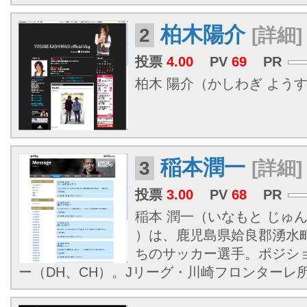
柏木陽介
2
[詳細]
投票
4.00
PV
69
PR
柏木 陽介（かしわぎ ようすけ、1
稲本潤一
3
[詳細]
投票
3.00
PV
68
PR
稲本 潤一（いなもと じゅんい
）は、鹿児島県姶良郡湧水
ちのサッカー選手。ポジシ
ー（DH、CH）。Jリーグ・川崎フロンターレ