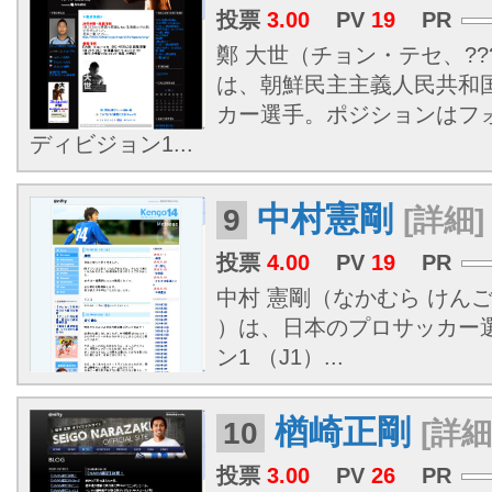
投票
3.00
PV
19
PR
鄭 大世（チョン・テセ、???、
は、朝鮮民主主義人民共和
カー選手。ポジションはフォワ
ディビジョン1...
中村憲剛
9
[詳細]
投票
4.00
PV
19
PR
中村 憲剛（なかむら けんご[1]
）は、日本のプロサッカー
ン1 （J1）...
楢崎正剛
10
[詳細
投票
3.00
PV
26
PR