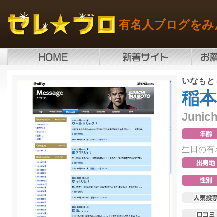
有名人ブログをみ
いなもと
稲本
Junich
生日の有