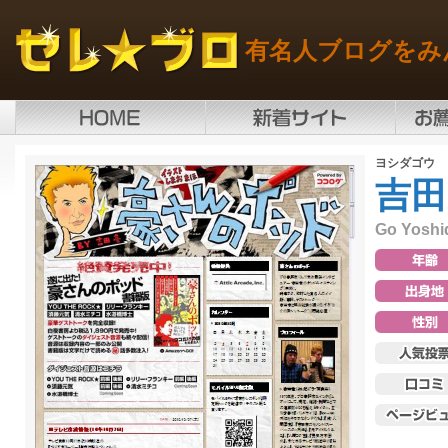
有名人ブログをみ
ヨシダゴウ
吉田
Go Yoshi