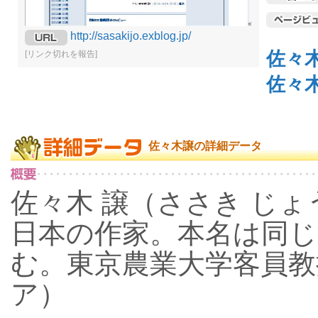
http://sasakijo.exblog.jp/
佐々
[リンク切れを報告]
佐々
佐々木譲の詳細データ
佐々木 譲（ささき じょう、
日本の作家。本名は同じ
む。東京農業大学客員教
ア）