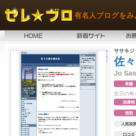
有名人ブログをみ
ササキジ
佐々
Jo Sas
生日の有