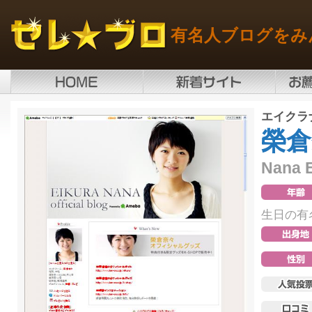
有名人ブログをみ
エイクラ
榮倉
Nana E
生日の有