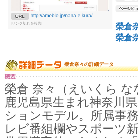
http://ameblo.jp/nana-eikura/
[リンク切れを報告]
榮倉
榮倉
榮倉奈々の詳細データ
榮倉 奈々（えいくら なな、
鹿児島県生まれ神奈川県
ションモデル。所属事
レビ番組欄やスポーツ