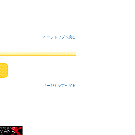
ページトップへ戻る
ページトップへ戻る