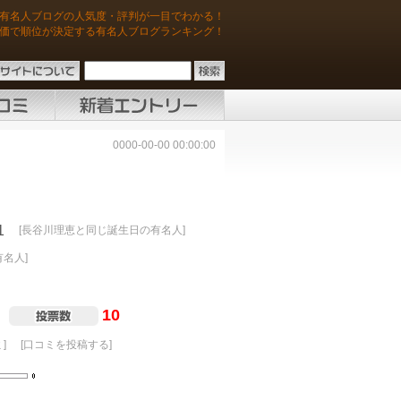
有名人ブログの人気度・評判が一目でわかる！
価で順位が決定する有名人ブログランキング！
0000-00-00 00:00:00
1
[長谷川理恵と同じ誕生日の有名人]
名人]
10
]
[口コミを投稿する]