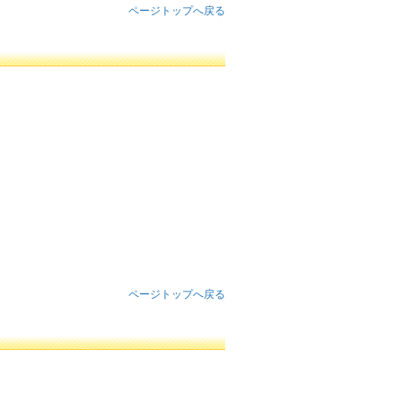
ページトップへ戻る
ページトップへ戻る