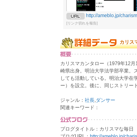
http://ameblo.jp/charism
[リンク切れを報告]
カリス
カリスマカンタロー（1979年12
崎県出身。明治大学法学部卒業。スト
しても活動している。明治大学在学
ー）を設立。後に、同じストリー
ジャンル：
社長
,
ダンサー
関連キーワード：
ブログタイトル：カリスマな毎日
ブログURL：
http://ameblo.jp/char