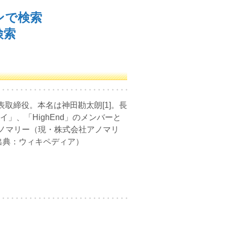
ンで検索
検索
表取締役。本名は神田勘太朗[1]。長
」、「HighEnd」のメンバーと
アノマリー（現・株式会社アノマリ
出典：ウィキペディア）