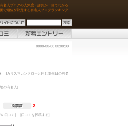
有名人ブログの人気度・評判が一目でわかる！
価で順位が決定する有名人ブログランキング！
0000-00-00 00:00:00
3
[カリスマカンタローと同じ誕生日の有名
地の有名人]
2
の口コミ]
[口コミを投稿する]