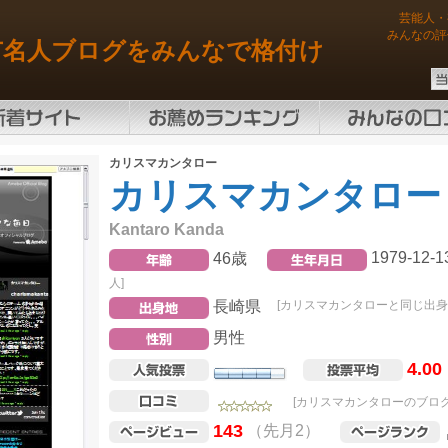
芸能人・
みんなの評
有名人ブログをみんなで格付け
カリスマカンタロー
カリスマカンタロー
Kantaro Kanda
1979-12-1
46歳
人]
長崎県
[カリスマカンタローと同じ出身
男性
4.00
[カリスマカンタローのブログ
143
（先月2）