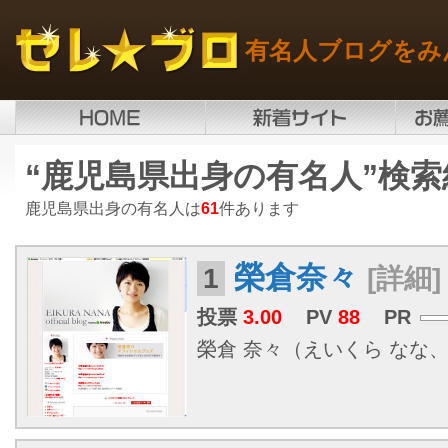
有名人ブログをみ
“鹿児島県出身の有名人”検索
鹿児島県出身の有名人は
61
件あります
榮倉奈々
1
[詳細]
投票
3.00
PV
88
PR
榮倉 奈々（えいくら なな、19