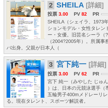
SHEILA
2
[詳細]
投票
3.00
PV
82
PR
SHEILA（シェイラ、1973
ションモデル・女性タレン
ー・女優。旧芸名シーラ（?
（2004?2005年）。所
バ出身。父親が日本人（
宮下純一
3
[詳細]
投票
3.00
PV
62
PR
宮下 純一（みやした じゅんい
）は、日本の元競泳選手（
五輪男子400mメドレーリ
る。現在タレント、スポーツ解説者。