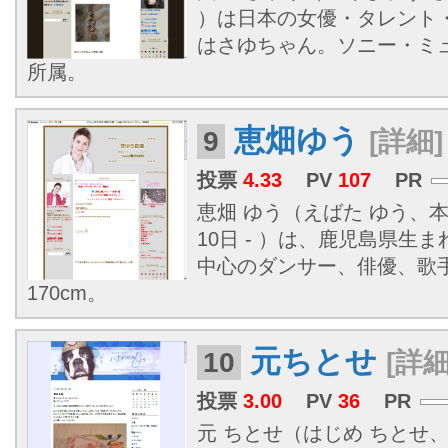
）は日本の女優・タレント
はさゆちゃん。ソニー・ミ
所属。
恵畑ゆう
9
[詳細]
投票
4.33
PV
107
PR
恵畑 ゆう（えばた ゆう、本
10日 - ）は、
鹿児島県
生ま
中心のダンサー、俳優、歌
170cm。
元ちとせ
10
[詳細
投票
3.00
PV
36
PR
元 ちとせ（はじめ ちとせ、本