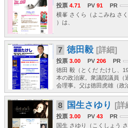
投票
4.71
PV
91
PR
横峯 さくら（よこみね さくら、
）は、
徳田毅
7
[詳細]
投票
3.00
PV
206
PR
徳田 毅（とくだ たけし、197
本の政治家。衆議院議員（
会理事。父は徳田虎雄（政
国生さゆり
8
[詳
投票
3.00
PV
43
PR
国生 さゆり（こくしょう さゆ