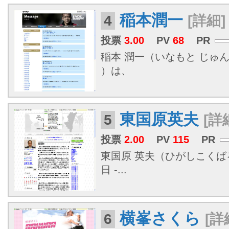
稲本潤一
4
[詳細]
投票
3.00
PV
68
PR
稲本 潤一（いなもと じゅんい
）は、
東国原英夫
5
[詳
投票
2.00
PV
115
PR
東国原 英夫（ひがしこくばる
日 -...
横峯さくら
6
[詳