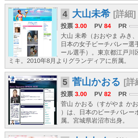
大山未希
4
[詳細]
投票
3.00
PV
84
PR
大山 未希（おおやま みき、19
日本の女子ビーチバレー選
ール選手）。東京都江戸川
ミキ。2010年8月よりグランディアに所属。
菅山かおる
5
[詳
投票
3.00
PV
82
PR
菅山 かおる（すがやま かおる、
）は、日本のビーチバレーボ
属。宮城県岩沼市出身。