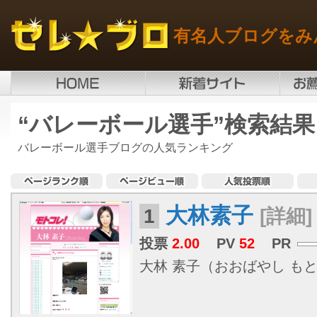
有名人ブログをみ
“バレーボール選手”検索結果
バレーボール選手ブログの人気ランキング
大林素子
1
[詳細]
投票
2.00
PV
52
PR
大林 素子（おおばやし もとこ、