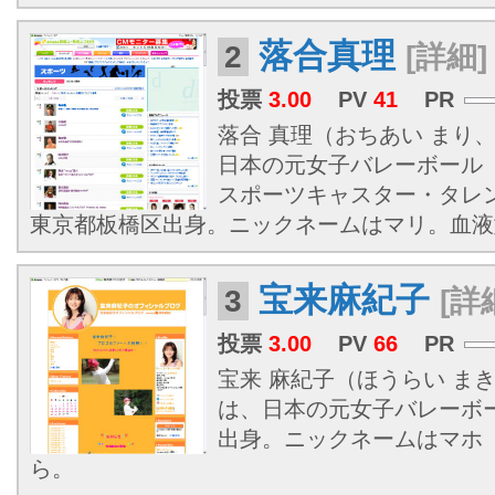
落合真理
2
[詳細]
投票
3.00
PV
41
PR
落合 真理（おちあい まり、1
日本の元女子バレーボール
スポーツキャスター・タレ
東京都板橋区出身。ニックネームはマリ。血液
宝来麻紀子
3
[詳
投票
3.00
PV
66
PR
宝来 麻紀子（ほうらい まきこ
は、日本の元女子バレーボ
出身。ニックネームはマホ
ら。