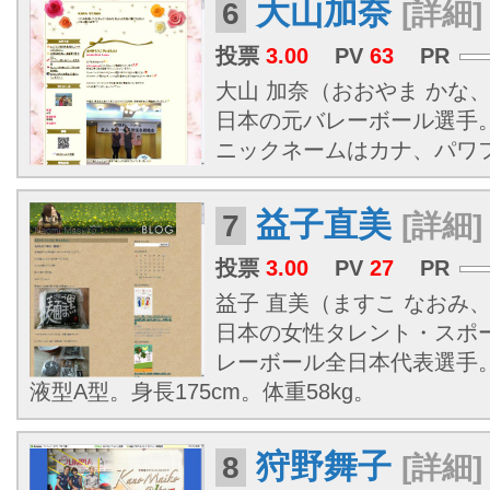
大山加奈
6
[詳細]
投票
3.00
PV
63
PR
大山 加奈（おおやま かな、19
日本の元バレーボール選手
ニックネームはカナ、パワ
益子直美
7
[詳細]
投票
3.00
PV
27
PR
益子 直美（ますこ なおみ、 1
日本の女性タレント・スポ
レーボール全日本代表選手
液型A型。身長175cm。体重58kg。
狩野舞子
8
[詳細]