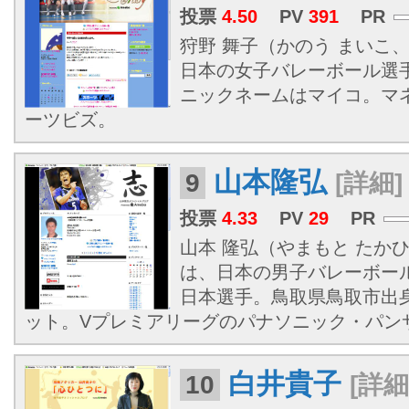
投票
4.50
PV
391
PR
狩野 舞子（かのう まいこ、19
日本の女子バレーボール選
ニックネームはマイコ。マ
ーツビズ。
山本隆弘
9
[詳細]
投票
4.33
PV
29
PR
山本 隆弘（やまもと たかひろ、
は、日本の男子バレーボー
日本選手。鳥取県鳥取市出
ット。Vプレミアリーグのパナソニック・パン
白井貴子
10
[詳細