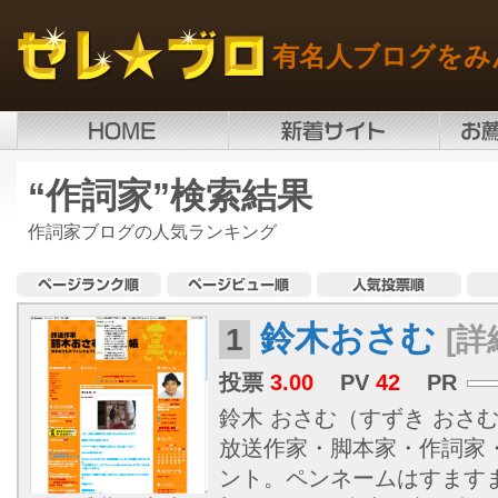
有名人ブログをみ
“作詞家”検索結果
作詞家ブログの人気ランキング
鈴木おさむ
1
[詳
投票
3.00
PV
42
PR
鈴木 おさむ（すずき おさむ、1
放送作家・脚本家・作詞家
ント。ペンネームはすます