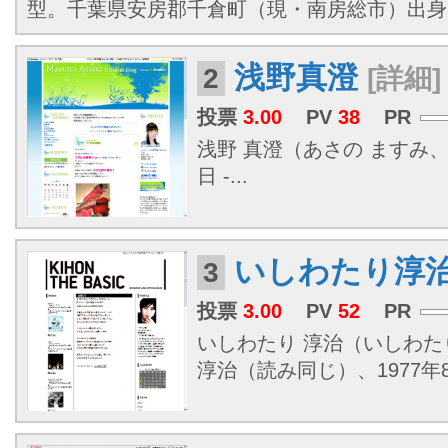
型。千葉県安房郡千倉町（現・南房総市）出身
浅野真澄
2
[詳細]
投票
3.00
PV
38
PR
浅野 真澄（あさの ますみ、
日 -...
いしわたり淳
3
投票
3.00
PV
52
PR
いしわたり 淳治（いしわた
淳治（読み同じ）、1977年8月2