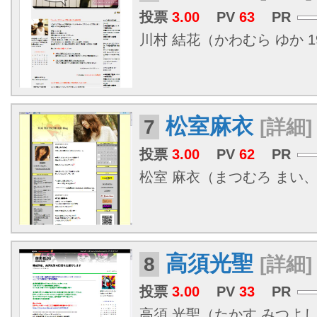
投票
3.00
PV
63
PR
川村 結花（かわむら ゆか 196
松室麻衣
7
[詳細]
投票
3.00
PV
62
PR
松室 麻衣（まつむろ まい、198
高須光聖
8
[詳細]
投票
3.00
PV
33
PR
高須 光聖（たかす みつよし、1