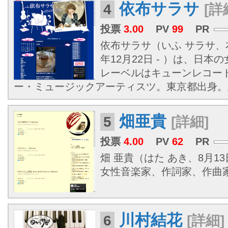
依布サラサ
4
[詳
投票
3.00
PV
99
PR
依布サラサ（いふ サラサ、本名
年12月22日 - ）は、日
レーベルはキューンレコー
ー・ミュージックアーティスツ。東京都出身。
畑亜貴
5
[詳細]
投票
4.00
PV
62
PR
畑 亜貴（はた あき、8月13
女性音楽家、作詞家、作曲
川村結花
6
[詳細]