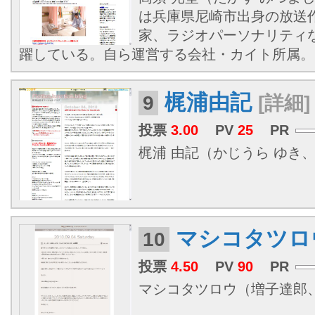
は兵庫県尼崎市出身の放送
家、ラジオパーソナリティ
躍している。自ら運営する会社・カイト所属。
梶浦由記
9
[詳細]
投票
3.00
PV
25
PR
梶浦 由記（かじうら ゆき、196
マシコタツロ
10
投票
4.50
PV
90
PR
マシコタツロウ（増子達郎、197