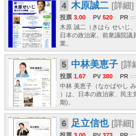
木原誠二
4
[詳細]
投票
3.00
PV
520
PR
木原 誠二（きはら せいじ、1
日本の政治家。前衆議院議
業。
中林美恵子
5
[詳
投票
1.67
PV
380
PR
中林 美恵子（なかばやし みえ
）は、日本の政治家、民主党
期)。
足立信也
6
[詳細]
投票
3.00
PV
373
PR