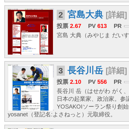
宮島大典
2
[詳細]
投票
2.67
PV
613
PR
宮島 大典（みやじま だいすけ、
長谷川岳
3
[詳細]
投票
2.10
PV
556
PR
長谷川 岳（はせがわ がく、19
日本の起業家、政治家。参
YOSAKOIソーラン祭り創
yosanet（登記名:よさねっと）元取締役。