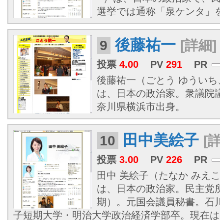
選挙では通称「泉ケンタ」
後藤祐一
9
[詳細]
投票
4.00
PV
291
PR
後藤祐一（ごとう ゆういち、1
は、日本の政治家。衆議院
奈川県横浜市出身。
田中美絵子
10
[
投票
3.00
PV
226
PR
田中 美絵子（たなか みえこ、1
は、日本の政治家。民主党
期）。元国会議員秘書。石
子短期大学・明治大学政治経済学部卒。現在は