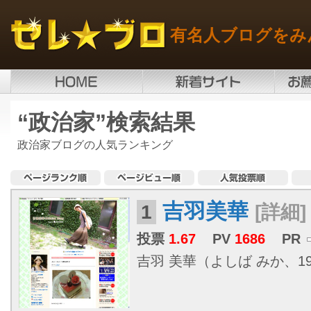
有名人ブログをみ
“政治家”検索結果
政治家ブログの人気ランキング
吉羽美華
1
[詳細]
投票
1.67
PV
1686
PR
吉羽 美華（よしば みか、1980