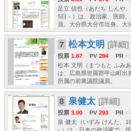
足立 信也（あだち しんや、
5日 - ）は、政治家、医
員。大分県大分市出身。大
松本文明
7
[詳細]
投票
1.67
PV
294
PR
松本 文明（まつもと ふみあき、
は、広島県世羅郡甲山町出
所属の前衆議院議員。
泉健太
8
[詳細]
投票
3.00
PV
293
PR
泉 健太（いずみ けんた、197
- ）は、日本の政治家で、