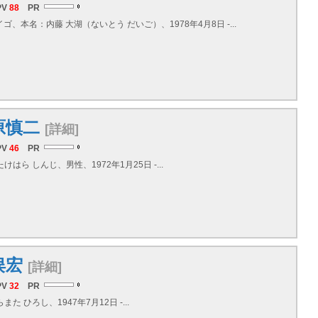
PV
88
PR
イゴ、本名：内藤 大湖（ないとう だいご）、1978年4月8日 -...
原慎二
[詳細]
PV
46
PR
けはら しんじ、男性、1972年1月25日 -...
俣宏
[詳細]
PV
32
PR
また ひろし、1947年7月12日 -...