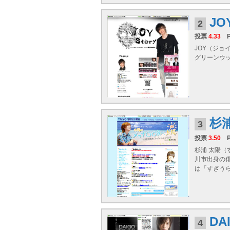
JO
2
投票
4.33
JOY（ジョ
グリーンウッド（
杉
3
投票
3.50
杉浦 太陽（
川市出身の
は「すぎうら.
DA
4