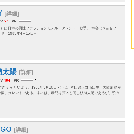
Y
[詳細]
PV
57
PR
イ）は日本の男性ファッションモデル、タレント、歌手。 本名はジョセフ・
1985年4月15日 -...
浦太陽
[詳細]
PV
484
PR
すぎうら たいよう、1981年3月10日 - ）は、岡山県玉野市出生、大阪府寝屋
俳優、タレントである。本名は、表記は芸名と同じ杉浦太陽であるが、読み
..
IGO
[詳細]