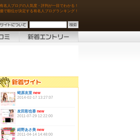
有名人ブログの人気度・評判が一目でわかる！
価で順位が決定する有名人ブログランキング！
蛯原友里
new
2014-02-17 13:27:07
友田彩也香
new
2011-07-29 12:22:00
紺野あさ美
new
2011-04-14 14:48:00