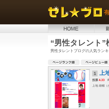
“男性タレント”
男性タレントブログの人気ランキ
上
1
投票
4.33
上地 雄輔（か