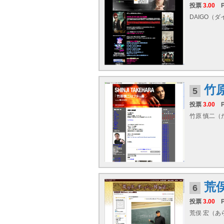
投票
3.00
DAIGO（ダ
竹
5
投票
3.00
竹原 慎二（た
荒
6
投票
3.00
荒俣 宏（あら