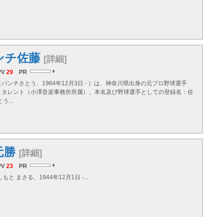
ンチ佐藤
[詳細]
PV
29
PR
パンチさとう、1964年12月3日 - ）は、神奈川県出身の元プロ野球選手
、タレント（小澤音楽事務所所属）。本名及び野球選手としての登録名：佐
う...
元勝
[詳細]
PV
23
PR
もと まさる、1944年12月1日 -...