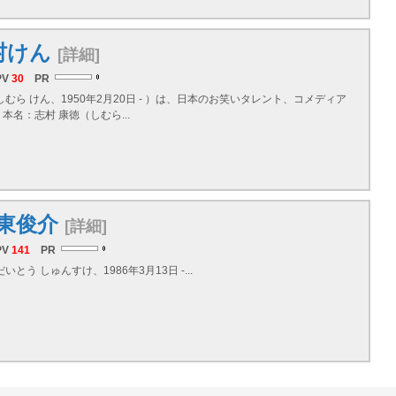
村けん
[詳細]
PV
30
PR
しむら けん、1950年2月20日 - ）は、日本のお笑いタレント、コメディア
本名：志村 康徳（しむら...
東俊介
[詳細]
PV
141
PR
いとう しゅんすけ、1986年3月13日 -...