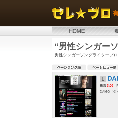
“男性シンガー
男性シンガーソングライターブロ
DA
1
投票
3.00
DAIGO（ダ