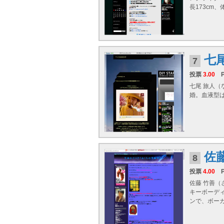
長173cm
七
7
投票
3.00
七尾 旅人（
婚。血液型
佐
8
投票
4.00
佐藤 竹善（
キーボーディス
ンで、ボー