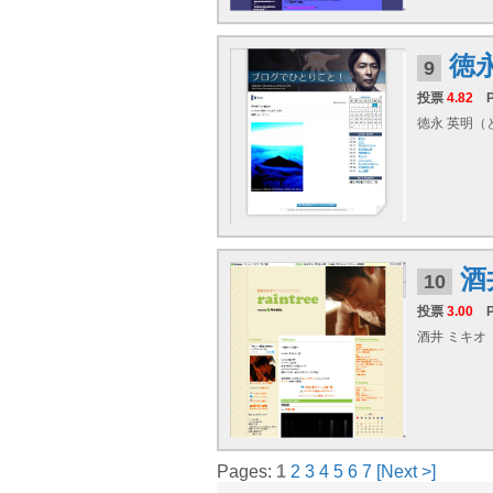
徳
9
投票
4.82
徳永 英明（と
酒
10
投票
3.00
酒井 ミキオ（さ
Pages:
1
2
3
4
5
6
7
[Next >]