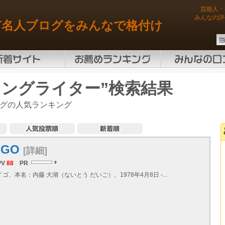
芸能人・
みんなの評
有名人ブログをみんなで格付け
ソングライター”検索結果
グの人気ランキング
IGO
[詳細]
PV
88
PR
イゴ、本名：内藤 大湖（ないとう だいご）、1978年4月8日 -...