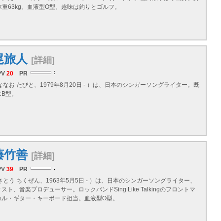
、体重63kg、血液型O型。趣味は釣りとゴルフ。
尾旅人
[詳細]
PV
20
PR
ななお たびと、1979年8月20日 - ）は、日本のシンガーソングライター。既
はB型。
藤竹善
[詳細]
PV
39
PR
さとう ちくぜん、1963年5月5日 - ）は、日本のシンガーソングライター、
ト、音楽プロデューサー。ロックバンドSing Like Talkingのフロントマ
カル・ギター・キーボード担当。血液型O型。