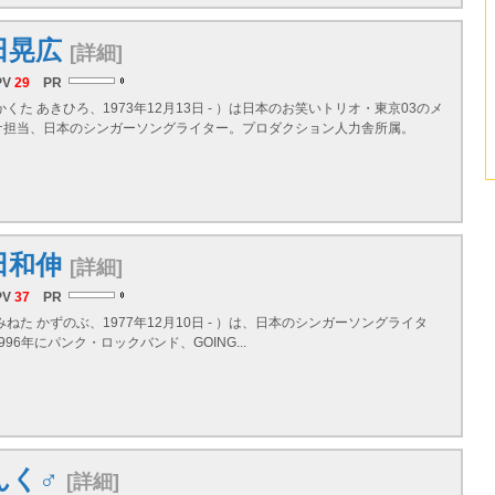
田晃広
[詳細]
PV
29
PR
かくた あきひろ、1973年12月13日 - ）は日本のお笑いトリオ・東京03のメ
ケ担当、日本のシンガーソングライター。プロダクション人力舎所属。
田和伸
[詳細]
PV
37
PR
みねた かずのぶ、1977年12月10日 - ）は、日本のシンガーソングライタ
96年にパンク・ロックバンド、GOING...
んく♂
[詳細]