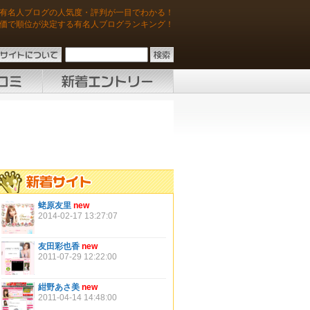
有名人ブログの人気度・評判が一目でわかる！
価で順位が決定する有名人ブログランキング！
蛯原友里
new
2014-02-17 13:27:07
友田彩也香
new
2011-07-29 12:22:00
紺野あさ美
new
2011-04-14 14:48:00