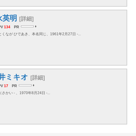
永英明
[詳細]
PV
134
PR
くなが ひであき、本名同じ、1961年2月27日 -...
井ミキオ
[詳細]
PV
17
PR
かい - 、1970年8月24日 -...