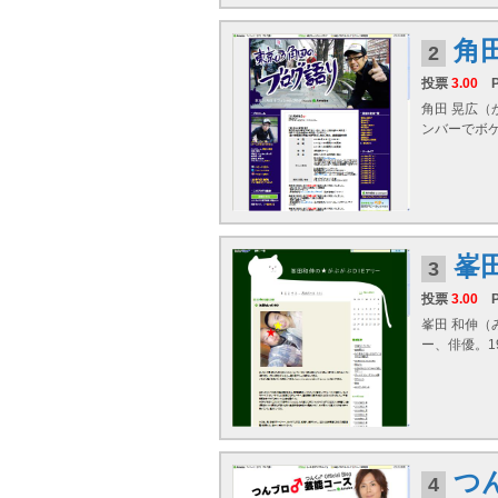
角
2
投票
3.00
角田 晃広（
ンバーでボ
峯
3
投票
3.00
峯田 和伸（
ー、俳優。19
つ
4