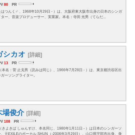
PV
80
PR
はつんく♂ 、1968年10月29日 - ）は、大阪府東大阪市出身の日本のシンガ
ター、音楽プロデューサー、実業家。本名：寺田 光男（てらだ...
ガシカオ
[詳細]
PV
13
PR
（本名：菅 止戈男（読みは同じ）、1966年7月28日 - ）は、東京都渋谷区出
ンガーソングライター。
木場俊介
[詳細]
PV
108
PR
（きよきば しゅんすけ、本名同じ、1980年1月11日 - ）は日本のシンガーソ
。元EXILEのボーカル SHUN（-2006年3月29日）。山口県宇部市出身。身