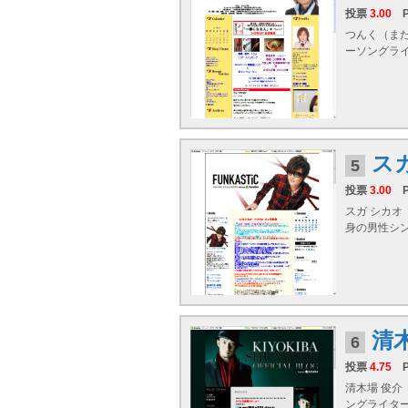
投票
3.00
つんく（また
ーソングライ
ス
5
投票
3.00
スガ シカオ
身の男性シ
清
6
投票
4.75
清木場 俊介
ングライター