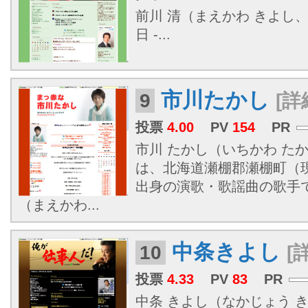
前川 清（まえかわ きよし、
日 -...
市川たかし
9
[詳
投票
4.00
PV
154
PR
市川 たかし（いちかわ たかし、
は、北海道瀬棚郡瀬棚町（
出身の演歌・歌謡曲の歌手
（まえかわ...
中条きよし
10
[
投票
4.33
PV
83
PR
中条 きよし（なかじょう 