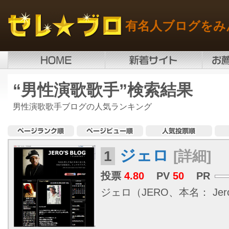
有名人ブログをみ
“男性演歌歌手”検索結果
男性演歌歌手ブログの人気ランキング
ジェロ
1
[詳細]
投票
4.80
PV
50
PR
ジェロ（JERO、本名： Jerome C