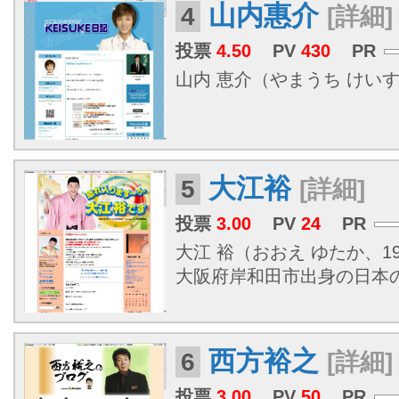
山内惠介
4
[詳細]
投票
4.50
PV
430
PR
山内 恵介（やまうち けいすけ、
大江裕
5
[詳細]
投票
3.00
PV
24
PR
大江 裕（おおえ ゆたか、198
大阪府岸和田市出身の日本の
西方裕之
6
[詳細]
投票
3.00
PV
50
PR