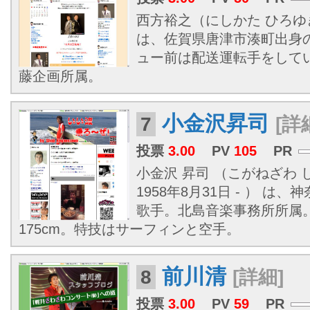
西方裕之（にしかた ひろゆき、
は、佐賀県唐津市湊町出身
ュー前は配送運転手をしてい
藤企画所属。
小金沢昇司
7
[詳
投票
3.00
PV
105
PR
小金沢 昇司 （こがねざわ
1958年8月31日 - ） 
歌手。北島音楽事務所所属
175cm。特技はサーフィンと空手。
前川清
8
[詳細]
投票
3.00
PV
59
PR