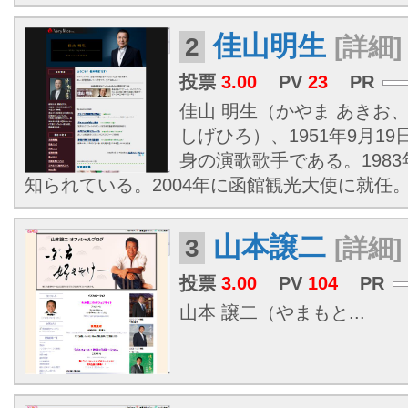
佳山明生
2
[詳細]
投票
3.00
PV
23
PR
佳山 明生（かやま あきお
しげひろ）、1951年9月19
身の演歌歌手である。198
知られている。2004年に函館観光大使に就任
山本譲二
3
[詳細]
投票
3.00
PV
104
PR
山本 譲二（やまもと...