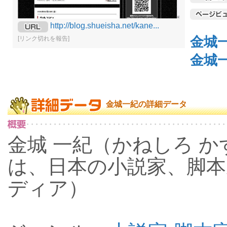
http://blog.shueisha.net/kane...
金城
[リンク切れを報告]
金城
金城一紀の詳細データ
金城 一紀（かねしろ かずき
は、日本の小説家、脚
ディア）