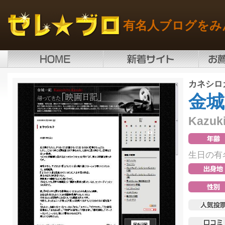
有名人ブログをみ
カネシロ
金城
Kazuki
生日の有