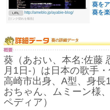
葵を
葵を楽
http://ameblo.jp/ayabie-blog/
[リンク切れを報告]
葵の詳細データ
葵（あおい、本名:佐藤 忍
月1日-）は日本の歌手
高崎市出身、A型、身長1
おちゃん、ムミーン様
ペディア）