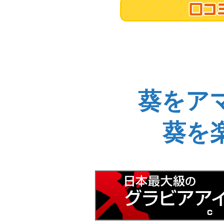
葵をア
葵を