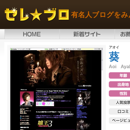
有名人ブログをみ
アオイ
葵
Aoi Aya