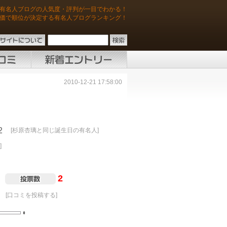
有名人ブログの人気度・評判が一目でわかる！
価で順位が決定する有名人ブログランキング！
2010-12-21 17:58:00
2
[杉原杏璃と同じ誕生日の有名人]
]
2
[口コミを投稿する]