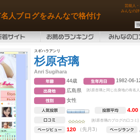
芸能人・
みんなの評
有名人ブログをみんなで格付け
スギハラアンリ
杉原杏璃
Anri Sugihara
1982-06-1
44歳
広島県
[杉原杏璃と同じ出身地の有名人
女性
4.00
[杉原杏璃のブログの口コミ]
120
（先月3）