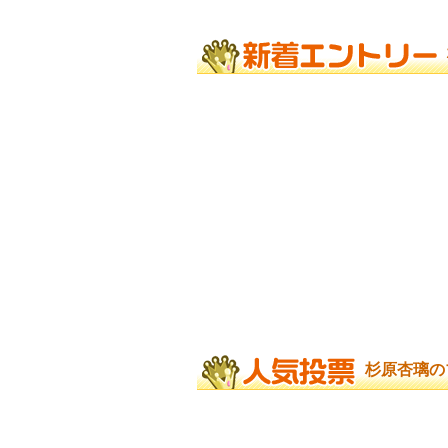
杉原杏璃の