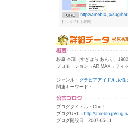
http://ameblo.jp/sugihar
[リンク切れを報告]
杉原杏
杉原 杏璃（すぎはら あんり、19
プロモーション→ARIMAX→フ
ジャンル：
グラビアアイドル
,
女性
関連キーワード：
ブログタイトル：Chu !
ブログURL：
http://ameblo.jp/sugih
ブログ開設日：2007-05-11