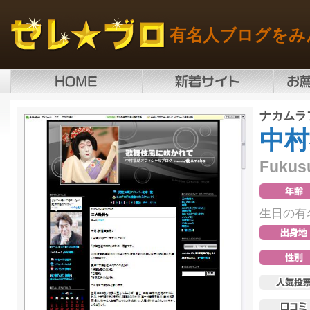
有名人ブログをみ
ナカムラ
中村
Fukus
生日の有