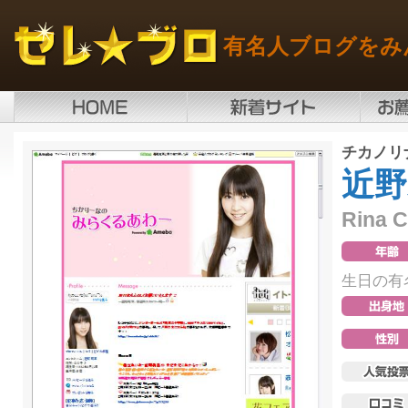
有名人ブログをみ
チカノリ
近野
Rina 
生日の有