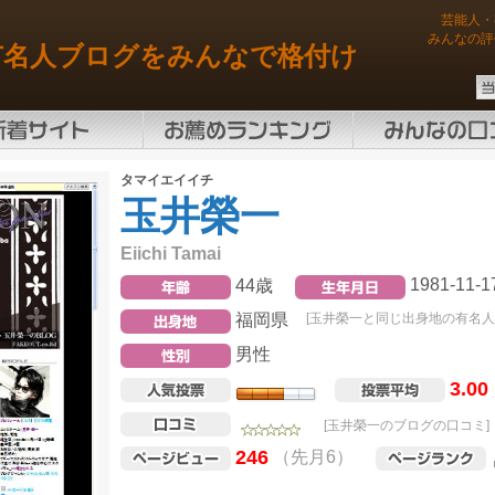
芸能人・
みんなの評
有名人ブログをみんなで格付け
タマイエイイチ
玉井榮一
Eiichi Tamai
1981-11-1
44歳
福岡県
[玉井榮一と同じ出身地の有名人
男性
3.00
[玉井榮一のブログの口コミ]
246
（先月6）