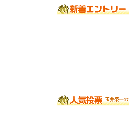
玉井榮一の