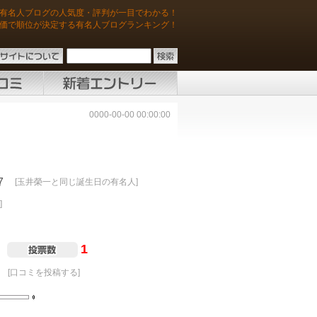
有名人ブログの人気度・評判が一目でわかる！
価で順位が決定する有名人ブログランキング！
0000-00-00 00:00:00
7
[玉井榮一と同じ誕生日の有名人]
]
1
[口コミを投稿する]