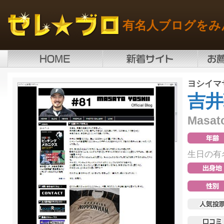
有名人ブログをみ
ヨシイマ
吉井
Masato
生日の有