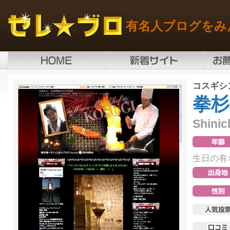
有名人ブログをみ
コスギシ
拳杉
Shinic
生日の有