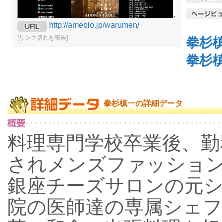
http://ameblo.jp/warumen/
[リンク切れを報告]
拳杉
拳杉
拳杉槙一の詳細データ
料理専門学校卒業後、
されメンズファッショ
銀座チーズサロンの元
院の医師達の専属シェ