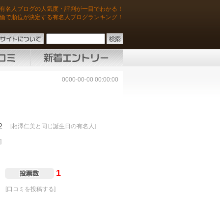
有名人ブログの人気度・評判が一目でわかる！
価で順位が決定する有名人ブログランキング！
0000-00-00 00:00:00
2
[相澤仁美と同じ誕生日の有名人]
]
1
[口コミを投稿する]