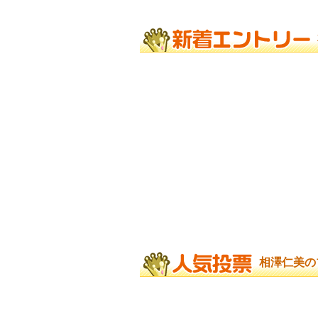
相澤仁美の