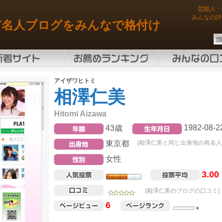
芸能人・
みんなの評
有名人ブログをみんなで格付け
アイザワヒトミ
相澤仁美
Hitomi Aizawa
1982-08-2
43歳
東京都
[相澤仁美と同じ出身地の有名人
女性
3.00
[相澤仁美のブログの口コミ]
6