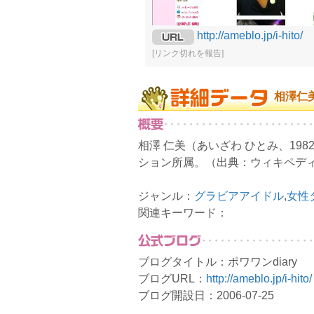
http://ameblo.jp/i-hito/
[リンク切れを報告]
相澤仁
相澤 仁美（あいざわ ひとみ、19
ション所属。（出典：ウィキペデ
ジャンル：
グラビアアイドル
,
女性
関連キーワード：
ブログタイトル：ポワワンdiary
ブログURL：
http://ameblo.jp/i-hito/
ブログ開設日：2006-07-25