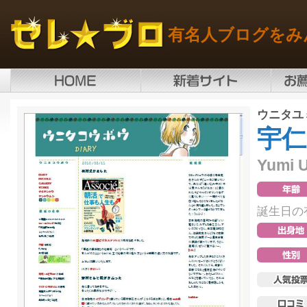
有名人ブログをみ
ウニタユ
宇仁
Yumi U
誕生日の