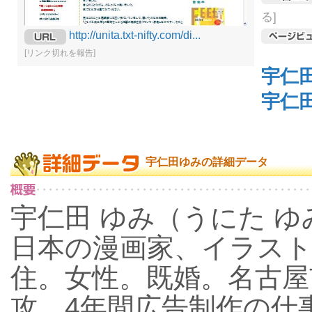
る]
http://unita.txt-nifty.com/di...
[リンク切れを報告]
宇仁
宇仁
宇仁田ゆみの詳細データ
宇仁田 ゆみ（うにた ゆみ、
日本の漫画家、イラスト
住。女性。既婚。名古屋
攻。4年間広告制作の仕事