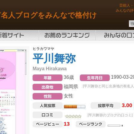
芸能人・
みんなの評
有名人ブログをみんなで格付け
ヒラカワマヤ
平川舞弥
Maya Hirakawa
1990-03-2
36歳
福岡県
[平川舞弥と同じ出身地の有名人
女性
3.00
[平川舞弥のブログの口コミ]
13