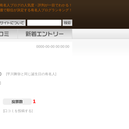
有名人ブログの人気度・評判が一目でわかる！
価で順位が決定する有名人ブログランキング！
0000-00-00 00:00:00
0
[平川舞弥と同じ誕生日の有名人]
]
1
[口コミを投稿する]