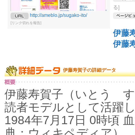
る]
http://ameblo.jp/sugako-ito/
[リンク切れを報告]
伊藤
伊藤
伊藤寿賀子の詳細データ
伊藤寿賀子（いとう 
読者モデルとして活躍し
1984年7月17日 0時頃
典：ウィキペディア）