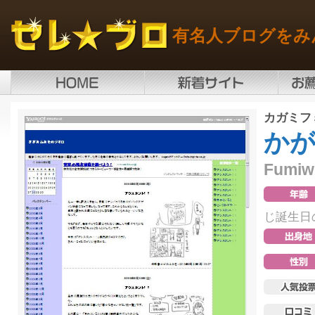
有名人ブログをみ
カガミフ
か
Fumiw
じ誕生日