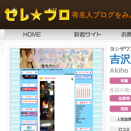
有名人ブログをみ
ヨシザワ
吉沢
Akiho
生日の有