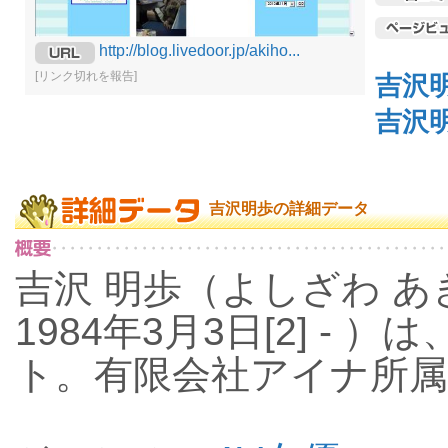
http://blog.livedoor.jp/akiho...
[リンク切れを報告]
吉沢
吉沢
吉沢明歩の詳細データ
吉沢 明歩（よしざわ あきほ、
1984年3月3日[2] -
ト。有限会社アイナ所