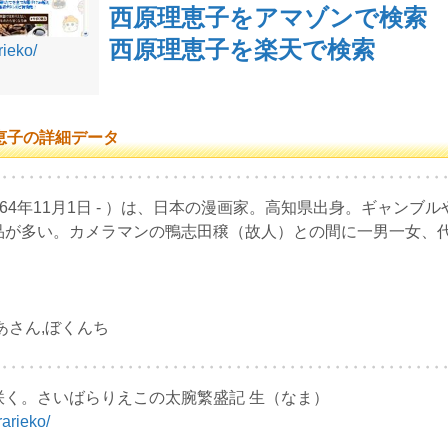
西原理恵子をアマゾンで検索
西原理恵子を楽天で検索
rieko/
恵子の詳細データ
964年11月1日 - ）は、日本の漫画家。高知県出身。ギャン
品が多い。カメラマンの鴨志田穣（故人）との間に一男一女、
あさん,ぼくんち
く。さいばらりえこの太腕繁盛記 生（なま）
rarieko/