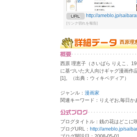
http://ameblo.jp/saibara
[リンク切れを報告]
西原理
西原 理恵子（さいばら りえこ、1
に基づいた大人向けギャグ漫画作
[1]。（出典：ウィキペディア）
ジャンル：
漫画家
関連キーワード：りえぞお,毎日か
ブログタイトル：銭の花はどこに咲
ブログURL：
http://ameblo.jp/saiba
ブログ開設日：2008-05-01