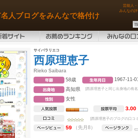
芸能人・
みんなの評
有名人ブログをみんなで格付け
サイバラリエコ
西原理恵子
Rieko Saibara
1967-11-0
58歳
高知県
[西原理恵子と同じ出身地の有名
女性
3.00
[西原理恵子のブログの口コミ
59
（先月8）