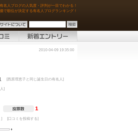
有名人ブログの人気度・評判が一目でわかる！
価で順位が決定する有名人ブログランキング！
2010-04-09 19:35:00
1
[西原理恵子と同じ誕生日の有名人]
人]
1
]
[口コミを投稿する]