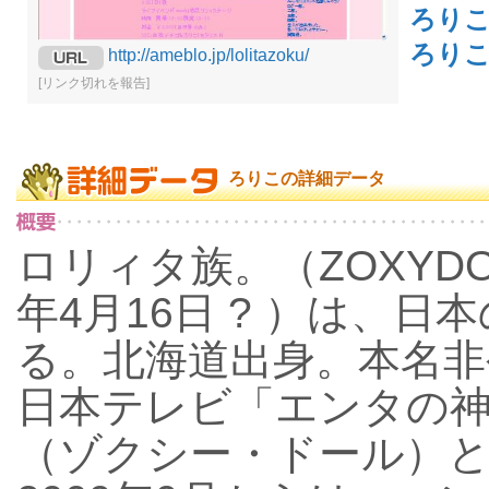
ろり
ろり
http://ameblo.jp/lolitazoku/
[リンク切れを報告]
ろりこの詳細データ
ロリィタ族。（ZOXYDO
年4月16日 ? ）は、
る。北海道出身。本名非公
日本テレビ「エンタの神様
（ゾクシー・ドール）