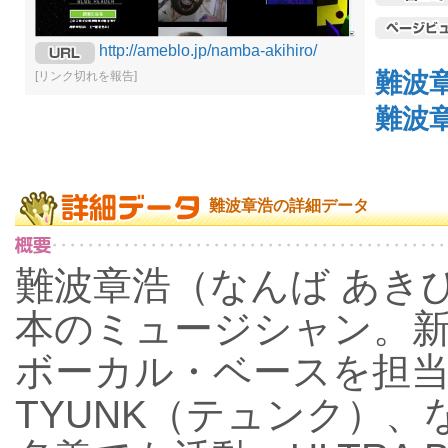
http://ameblo.jp/namba-akihiro/
難波
[リンク切れを報告]
難波
難波章浩の詳細データ
難波章浩（なんば あきひろ
本のミュージシャン。新潟県
ボーカル・ベースを担
TYUNK（テュンク）