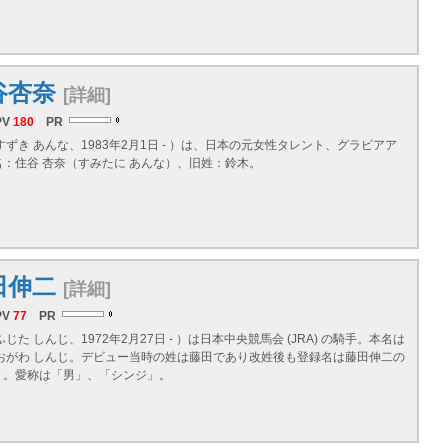
谷杏奈
[詳細]
PV
180
PR
すずき あんな、1983年2月1日 - ）は、日本の元女性タレント、グラビアア
：住谷 杏奈（すみたに あんな）、旧姓：鈴木。
田伸二
[詳細]
PV
77
PR
じた しんじ、1972年2月27日 - ）は日本中央競馬会 (JRA) の騎手。本名は
（おがわ しんじ。デビュー当時の姓は藤田であり改姓後も登録名は藤田伸二の
）。愛称は「男」、「シンジ」。