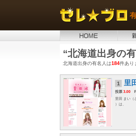
“北海道出身の有
北海道出身の有名人は
184
件あり
里
1
投票
3.00
里田 まい（
）は、