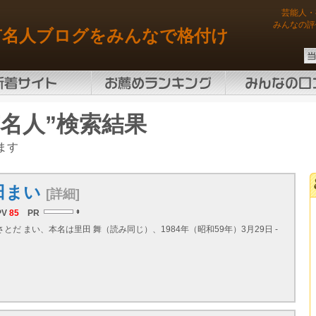
芸能人・
みんなの評
有名人ブログをみんなで格付け
名人”検索結果
ます
田まい
[詳細]
PV
85
PR
さとだ まい、本名は里田 舞（読み同じ）、1984年（昭和59年）3月29日 -