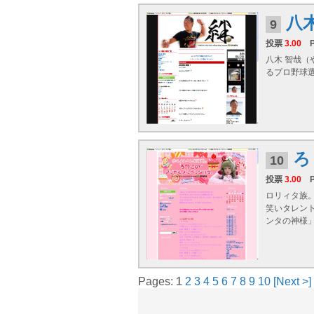
八
9
投票
3.00
八木 智哉（や
るプロ野球
ろ
10
投票
3.00
ロリィタ族。
笑いタレン
ンタの神様」で
Pages:
1
2
3
4
5
6
7
8
9
10
[Next >]