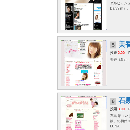
ダルビッシュ
Darv?sh）
美
5
投票
2.00
美香（みか、1
石
6
投票
3.00
石黒 彩（いし
娘。の初代
LUNA...