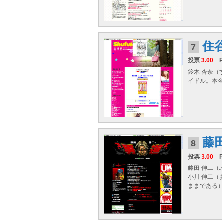
住
7
投票
3.00
鈴木 杏奈（
イドル。本名
藤
8
投票
3.00
藤田 伸二（ふ
小川 伸二
ままである