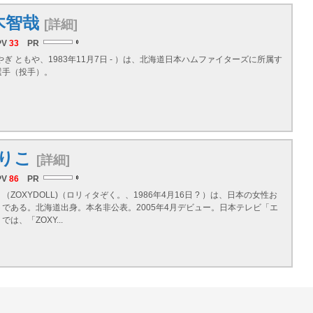
木智哉
[詳細]
PV
33
PR
ぎ ともや、1983年11月7日 - ）は、
北海道
日本ハムファイターズに所属す
選手（投手）。
りこ
[詳細]
PV
86
PR
（ZOXYDOLL)（ロリィタぞく。、1986年4月16日 ? ）は、日本の女性お
トである。
北海道
出身。本名非公表。2005年4月デビュー。日本テレビ「エ
は、「ZOXY...