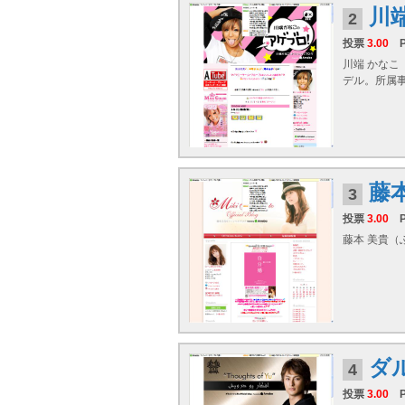
川
2
投票
3.00
川端 かなこ（
デル。所属事務
藤
3
投票
3.00
藤本 美貴（ふ
ダ
4
投票
3.00