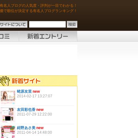
有名人ブログの人気度・評判が一目でわかる！
価で順位が決定する有名人ブログランキング！
蛯原友里
new
2014-02-17 13:27:07
友田彩也香
new
2011-07-29 12:22:00
紺野あさ美
new
2011-04-14 14:48:00