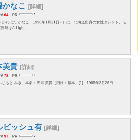
端かなこ
[詳細]
PV
64
PR
かわばた かなこ、1990年1月21日 - ）は、
北海道
出身の女性タレント、モ
所はA-Light。
本美貴
[詳細]
PV
78
PR
じもと みき、本名：庄司 美貴（旧姓：藤本）[1]、1985年2月26日 -...
ルビッシュ有
[詳細]
PV
97
PR