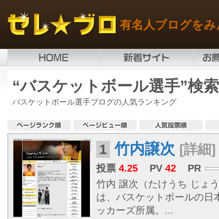
有名人ブログをみ
“バスケットボール選手”検
バスケットボール選手ブログの人気ランキング
竹内譲次
1
[詳細]
投票
4.25
PV
42
PR
竹内 譲次（たけうち じょうじ、
は、バスケットボールの日
ッカーズ所属。...