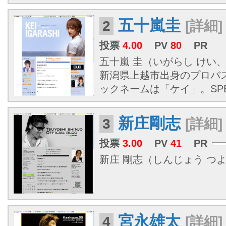
五十嵐圭
2
[詳細]
投票
4.00
PV
80
PR
五十嵐 圭（いがらし けい、1
新潟県上越市出身のプロバ
ックネームは「ケイ」。SPEE
新庄剛志
3
[詳細]
投票
3.00
PV
41
PR
新庄 剛志（しんじょう つよし、
宮永雄太
4
[詳細]