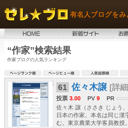
有名人ブログをみ
“作家”検索結果
作家ブログの人気ランキング
佐々木譲
61
[詳細
投票
3.00
PV
9
PR
佐々木 譲（ささき じょう、19
日本の作家。本名は同じ漢
む。東京農業大学客員教授