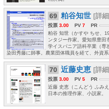
粕谷知世
69
[詳細
投票
3.00
PV
7
PR
粕谷 知世（かすや ちせ、19
ンタジー作家。愛知県豊田
学イスパニア語科卒業（専
染田秀藤に師事。農業団体職員を経て、外資
近藤史恵
70
[詳細
投票
3.00
PV
5
PR
近藤 史恵（こんどう ふみえ、1
日本の推理作家、小説家。