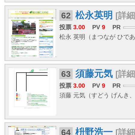
松永英明
62
[詳細
投票
3.00
PV
9
PR
松永 英明（まつなが ひであき、
須藤元気
63
[詳細
投票
3.00
PV
9
PR
須藤 元気（すどう げんき、197
枡野浩一
64
[詳細