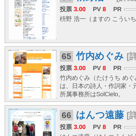
投票
3.00
PV
8
PR
枡野 浩一（ますの こういち、19
竹内めぐみ
65
[
投票
3.00
PV
8
PR
竹内めぐみ（たけうち めぐみ、
は、日本の詩人・作詞家・
所属事務所はSolCielo。
はんつ遠藤
66
[
投票
3.00
PV
8
PR