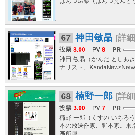
はんつ遠藤（はんつえんどう、19
神田敏晶
67
[詳細
投票
3.00
PV
8
PR
神田 敏晶（かんだ としあき、
ナリスト、KandaNewsNet
楠野一郎
68
[詳細
投票
3.00
PV
7
PR
楠野 一郎（くすの いちろう 1
本の放送作家、脚本家。東
画所属。