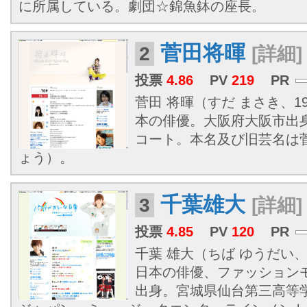
に所属している。劇団☆錦魚鉢の座長。
菅田将暉
2
[詳細]
投票
4.86
PV
219
PR
菅田 将暉（すだ まさき、199
本の俳優。大阪府大阪市出
コート。本名及び旧芸名は菅
ょう）。
千葉雄大
3
[詳細]
投票
4.85
PV
120
PR
千葉 雄大（ちば ゆうだい、1
日本の俳優、ファッション
出身。宮城県仙台第三高等学