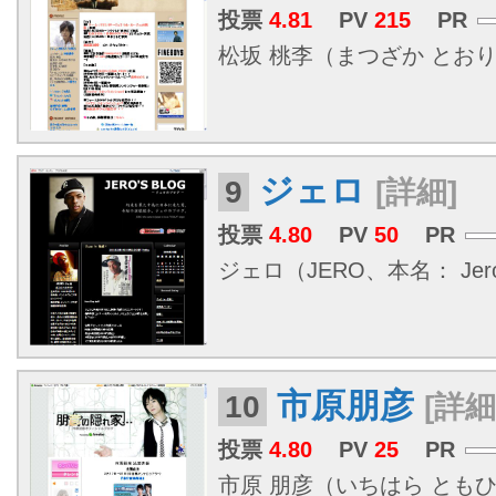
投票
4.81
PV
215
PR
松坂 桃李（まつざか とおり、19
ジェロ
9
[詳細]
投票
4.80
PV
50
PR
ジェロ（JERO、本名： Jerome C
市原朋彦
10
[詳細
投票
4.80
PV
25
PR
市原 朋彦（いちはら ともひこ、