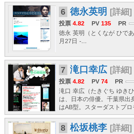
徳永英明
6
[詳細]
投票
4.82
PV
135
PR
徳永 英明（とくなが ひであ
月27日 -...
滝口幸広
7
[詳細]
投票
4.82
PV
74
PR
滝口 幸広（たきぐち ゆきひろ、
は、日本の俳優。千葉県出身
はAB型。スターダストプ
松坂桃李
8
[詳細]