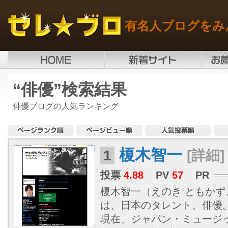
有名人ブログをみ
“俳優”検索結果
俳優ブログの人気ランキング
榎木智一
1
[詳細]
投票
4.88
PV
57
PR
榎木智一（えのき ともかず、1
は、日本のタレント、俳優
現在、ジャパン・ミュージ