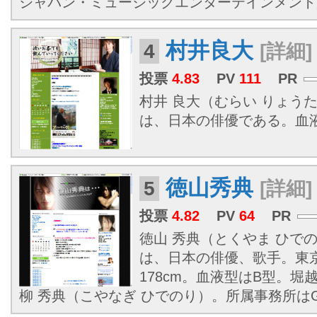
ジャパン・ミュージックエンターテインメント
村井良大
4
[詳細]
投票
4.83
PV
111
PR
村井 良大（むらい りょうた、1
は、日本の俳優である。血液型
徳山秀典
5
[詳細]
投票
4.82
PV
64
PR
徳山 秀典（とくやま ひでのり、
は、日本の俳優、歌手。東
178cm。血液型はB型。
柳 秀典（こやなぎ ひでのり）。所属事務所はGOR