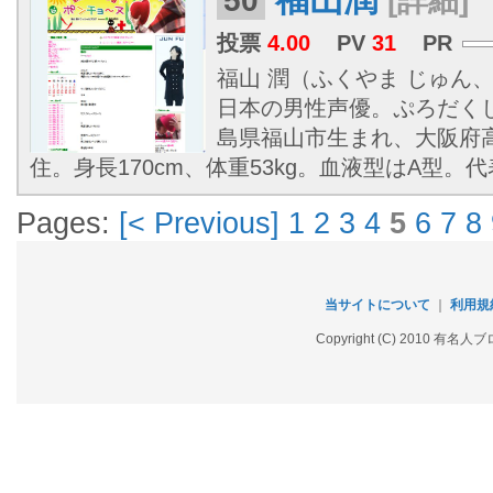
50
[詳細]
投票
4.00
PV
31
PR
福山 潤（ふくやま じゅん、19
日本の男性声優。ぷろだく
島県福山市生まれ、大阪府
住。身長170cm、体重53kg。血液型はA型。代
Pages:
[< Previous]
1
2
3
4
5
6
7
8
当サイトについて
｜
利用規
Copyright (C) 2010 有名人