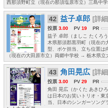
西那須野町立（現在の那須塩原市立）三島中学校 
益子卓郎
42
[詳細
投票
3.00
PV
19
PR
益子 卓郎（ましこ たくろう、1
木県那須郡黒羽町（現在の
型、ボケ担当、立ち位置は
（現在の大田原市立）両郷中学校 → 栃木県立大田
角田晃広
43
[詳細
投票
3.00
PV
29
PR
角田 晃広（かくた あきひろ、1
は日本のお笑いトリオ・東京
当、日本のシンガーソング