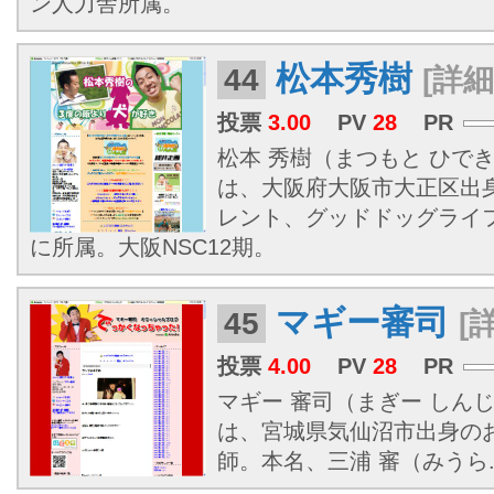
ン人力舎所属。
松本秀樹
44
[詳細
投票
3.00
PV
28
PR
松本 秀樹（まつもと ひでき、1
は、大阪府大阪市大正区出
レント、グッドドッグライ
に所属。大阪NSC12期。
マギー審司
45
[
投票
4.00
PV
28
PR
マギー 審司（まぎー しんじ、1
は、宮城県気仙沼市出身の
師。本名、三浦 審（みうら..