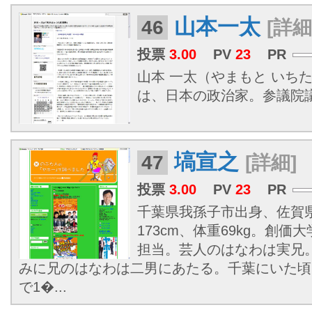
山本一太
46
[詳細
投票
3.00
PV
23
PR
山本 一太（やまもと いちた、1
は、日本の政治家。参議院
塙宣之
47
[詳細]
投票
3.00
PV
23
PR
千葉県我孫子市出身、佐賀
173cm、体重69kg。創
担当。芸人のはなわは実兄
みに兄のはなわは二男にあたる。千葉にいた頃
で1�...