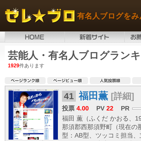
有名人ブログをみ
芸能人・有名人ブログランキ
1929
件あります
福田薫
41
[詳細]
投票
4.00
PV
22
PR
福田 薫（ふくだ かおる、197
那須郡西那須野町（現在の
型：AB型、ツッコミ担当