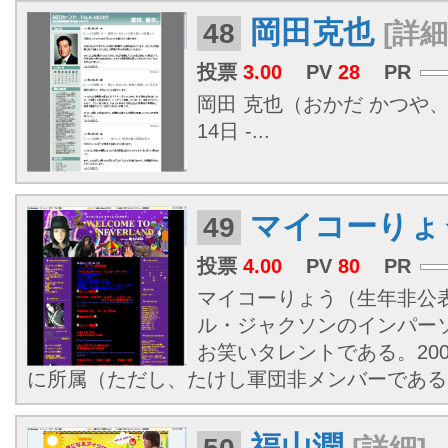
岡田克也
48
[詳細
投票
3.00
PV
28
PR
岡田 克也（おかだ かつや、
14日 -...
マイコーりょ
49
投票
4.00
PV
80
PR
マイコーりょう（生年非公表 
ル・ジャクソンのインパー
お笑いタレントである。20
に所属（ただし、たけし軍団非メンバーである
福山潤